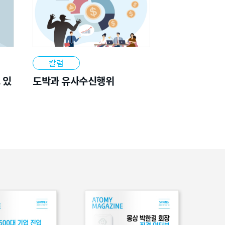
칼럼
 있
도박과 유사수신행위