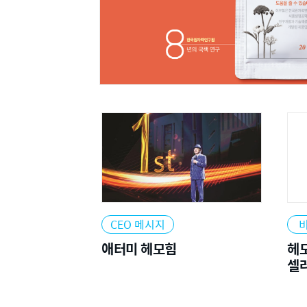
2025
CEO 메시지
애터미 헤모힘
헤모
셀