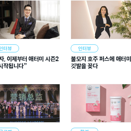
인터뷰
인터뷰
자, 이제부터 애터미 시즌2
불모지 호주 퍼스에 애터미
 시작됩니다”
깃발을 꽂다