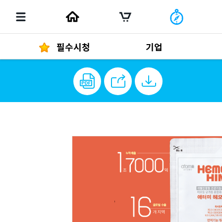
필수시청
기업
경영자 메세지
292
2026
발행물