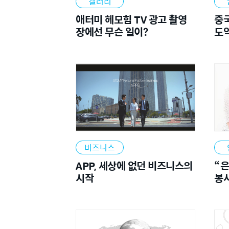
갤러리
애터미 헤모힘 TV 광고 촬영
중국
장에선 무슨 일이?
도
2022
비즈니스
APP, 세상에 없던 비즈니스의
“은
시작
봉사