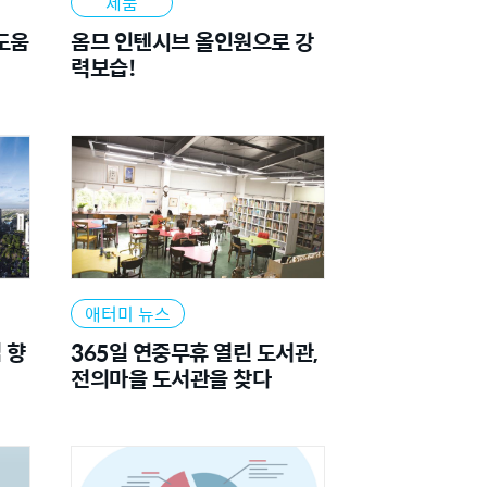
제품
도움
옴므 인텐시브 올인원으로 강
력보습!
애터미 뉴스
 향
365일 연중무휴 열린 도서관,
전의마을 도서관을 찾다