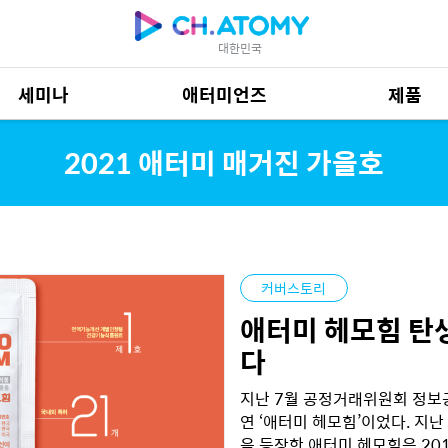
대한민국
세미나
애터미언즈
제품
제품 자료
685
2021 애터미 매거진 가을호
커버스토리
애터미 헤모힘 탄생
다
지난 7월 공정거래위원회 정보공
연 ‘애터미 헤모힘’이었다. 지난 
음 등장한 애터미 헤모힘은 201