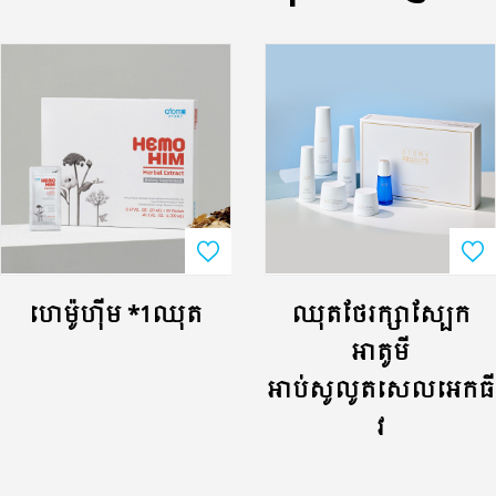
ហេម៉ូហ៊ីម *1ឈុត
ឈុតថែរក្សាស្បែក
អាតូមី
អាប់សូលូតសេលអេកធី
វ