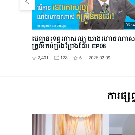
33 : 11
06 : 
្វីៗ
បើគ្មានទេពកោសល្យ យ៉ាងហោចណាស់
ត្រូវខិតខំប្រឹងប្រែងដែរ!_EP08
ន់ហ្គីល
2,401
128
6
2026.02.09
ការផ្សព