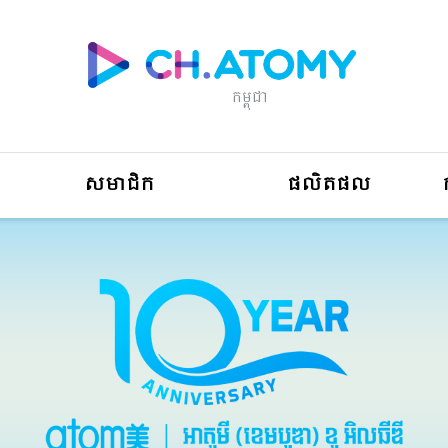
កម្ពុជា
សមាជិក
ផលិតផល