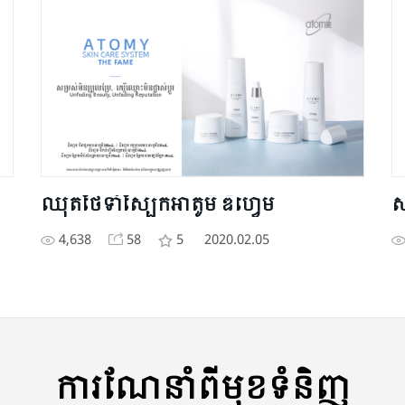
ឈុត​ថែ​ទាំ​ស្បែក​អាតូមី ឌឺហ្វេម
ស
4,638
58
5
2020.02.05
ការណែនាំពីមុខទំនិញ