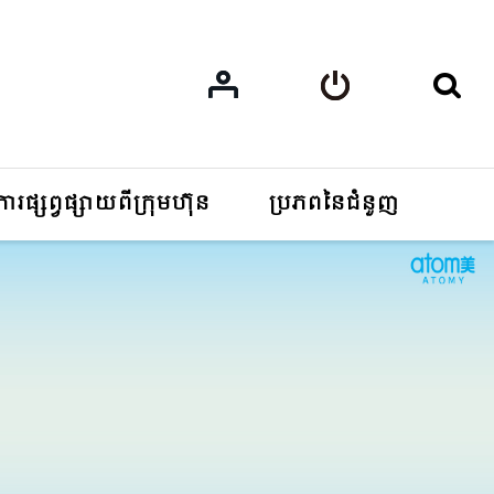
ការផ្សព្វផ្សាយពីក្រុមហ៊ុន
ប្រភពនៃជំនួញ