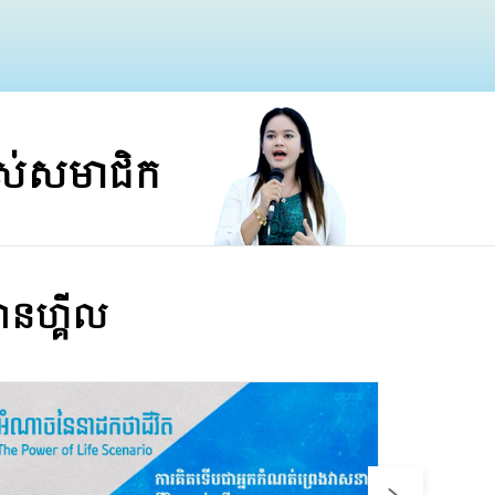
ស់សមាជិក
ានហ្គីល