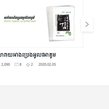
ារ៉ាយ​អាំង​ប្រេង​អូលីវ​អាតូមី
ក្រែម​ទ្រ
2,090
8
2
2020.02.05
2,640