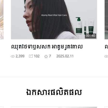
00 : 40
ឈុតថែទាំឫសសក់ អាតូមី រូតវីតាល់
ឈ
2,399
102
7
2025.02.11
ឯកសារផលិតផល