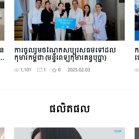
ាន
ការចូលរួមចំណែកសប្បុរសធម៌ទៅដល់
ក
0៛
កុមារកម្ពុជា (មន្ទីពេទ្យកុមារគន្ធបុប្ផា)
ជ
ឧ
1,101
1
0
2025.02.03
ផលិតផល