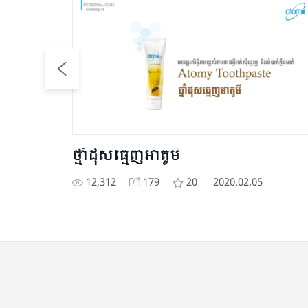
ថ្មាំ​ដុស​ធ្មេញ​អាតូមី
12,312
179
20
2020.02.05