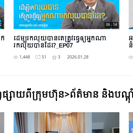
42
06 : 14
ក៏
ដើម្បីរកលុយបានតើត្រូវធ្វើឲ្យអ្នកណា
អ
រកលុយបានដែរ?_EP07
ន
1,448
51
3
2026.01.28
្វផ្សាយពីក្រុមហ៊ុន>ព័ត៌មាន និង​បណ្ត