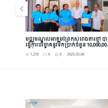
ុជា
មជ្ឈមណ្ឌលអាតូមីព្រែកសំរោងតាខ្មៅ ប
ធ្វើការបរិច្ចាគនូវទឹកប្រាក់ចំនួន 10,000,00
ដល់កុមារកម្ពុជា
1,235
6
0
2025.03.06