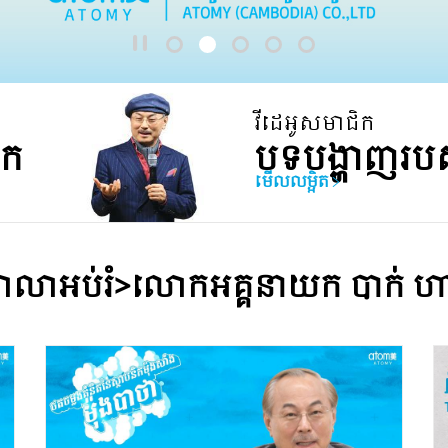
វីដេអូសមាជិក
រក
បទបង្ហាញរប
មើលលម្អិត
សាលាអប់រំ>លោកអគ្គនាយក​ បាក់​ ហ