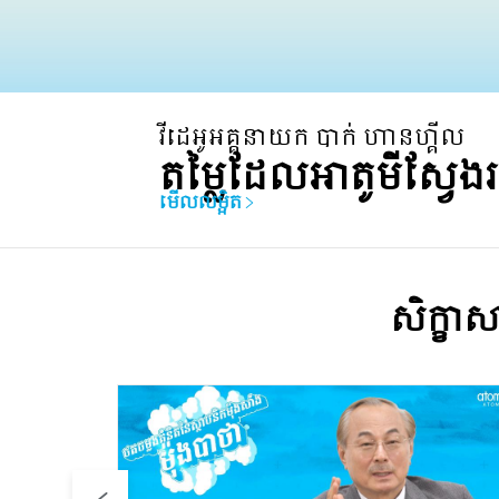
វីដេអូអគ្គនាយក បាក់ ហានហ្គីល
តម្លៃដែលអាតូមីស្វែង
មើលលម្អិត
សិក្ខា