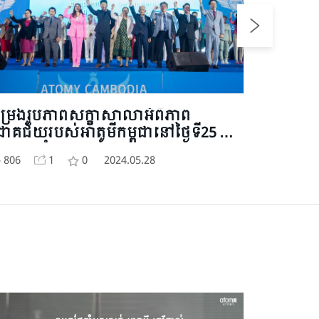
ម្រងរូបភាពសិក្ខាសាលាអំពីភាព
ដំណើរទស
ោគជ័យរបស់អាតូមីកម្ពុជានៅថ្ងៃទី25​ ខែ
សមាជិកអា
សភា ឆ្នាំ2024
806
1
0
2024.05.28
774