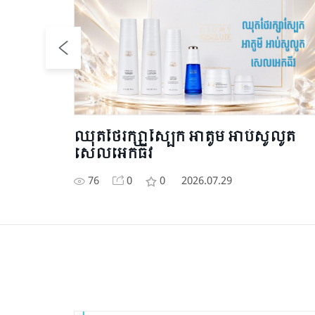
01 : 43
ូមី​ហេ​
ឈុតថែរក្សាស្បែក អាតូមី អាប់សូលូត
សេលអេកធីវ
76
0
0
2026.07.29