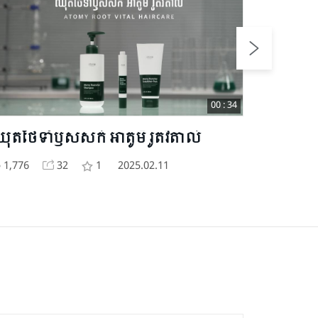
00 : 34
ុតថែទាំឫសសក់ អាតូមី រូតវីតាល់
អាតូមី ផ
Vita-En
1,776
32
1
2025.02.11
1,501