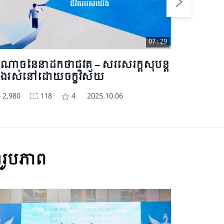
07 : 29
ំណាចនៃនាដកថាជីវិត – សរសេរក្តីសុបិន្ត
តើអាតូម
ិងរស់នៅដោយចក្ខុវិស័យ
EP06
2,980
118
4
2025.10.06
3,132
ុំរូបភាព