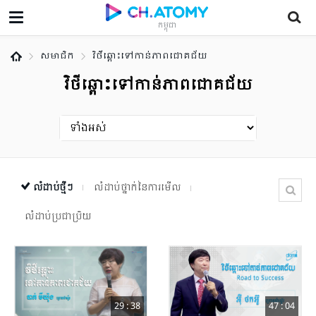
កម្ពុជា
សមាជិក
វិថីឆ្ពោះទៅកាន់ភាពជោគជ័យ
វិថីឆ្ពោះទៅកាន់ភាពជោគជ័យ
លំដាប់ថ្មីៗ
លំដាប់ថ្នាក់នៃការមើល
លំដាប់ប្រជាប្រិយ
29 : 38
47 : 04