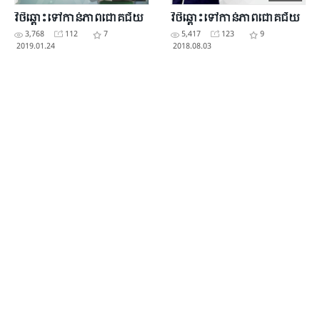
វិថីឆ្ពោះទៅ​កាន់​ភាព​ជោគជ័យ
វិថីឆ្ពោះ​ទៅ​កាន់​ភាព​ជោគ​ជ័យ
3,768
112
7
5,417
123
9
2019.01.24
2018.08.03