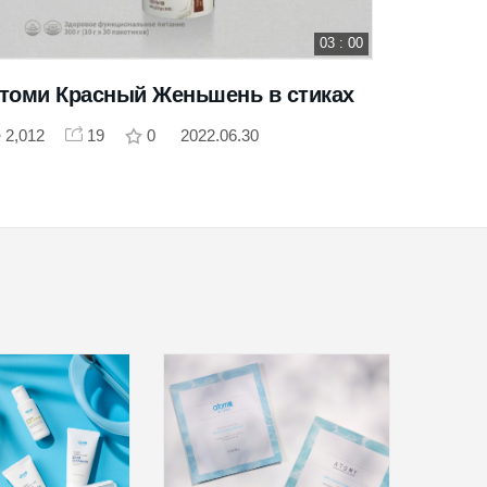
03 : 00
томи Красный Женьшень в стиках
Атоми И
2,012
19
0
2022.06.30
2,695