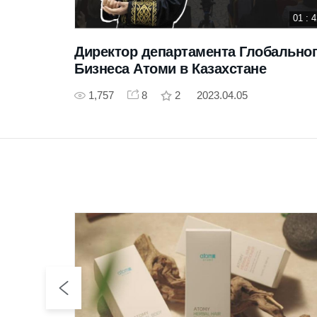
12 : 21
01 : 
нес |
Директор департамента Глобально
Бизнеса Атоми в Казахстане
1,757
8
2
2023.04.05