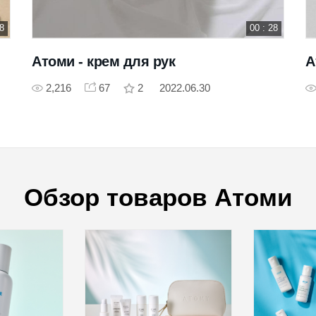
28
00 : 28
Атоми - крем для рук
А
2,216
67
2
2022.06.30
Обзор товаров Атоми