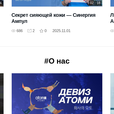
24
02 : 18
Секрет сияющей кожи — Cинергия
Л
Ампул
А
к
686
2
0
2025.11.01
#О нас