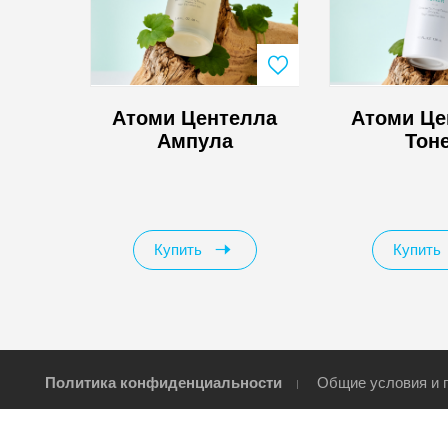
елла
Атоми Центелла
Атоми Це
Ампула
Тон
Купить
Купить
Политика конфиденциальности
Общие условия и 