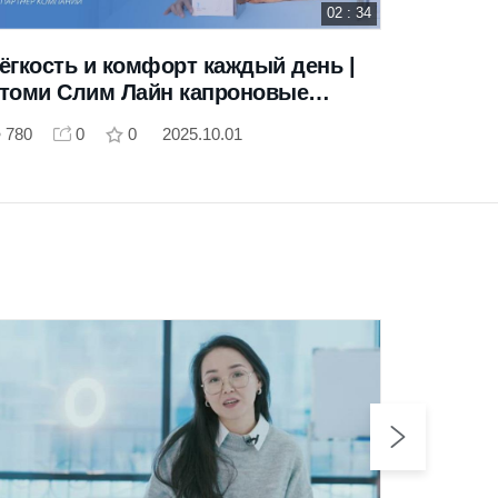
02 : 34
ёгкость и комфорт каждый день |
Таблет
томи Слим Лайн капроновые
машины
олготки
без уси
780
0
0
2025.10.01
956