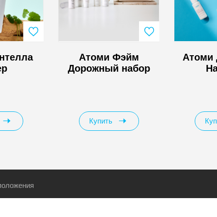
нтелла
Атоми Фэйм
Атоми
ер
Дорожный набор
На
Купить
Куп
положения