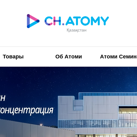
Қазақстан
Товары
Об Атоми
Атоми Семи