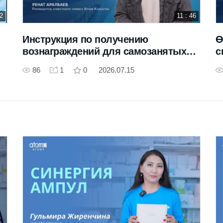
22
11 : 46
Инструкция по получению
Ө
вознаграждений для самозанятых
с
Атоми Казахстан
86
1
0
2026.07.15