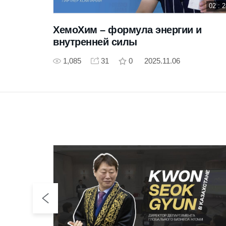
03 : 31
02 : 
 дома с
ХемоХим – формула энергии и
внутренней силы
1,085
31
0
2025.11.06