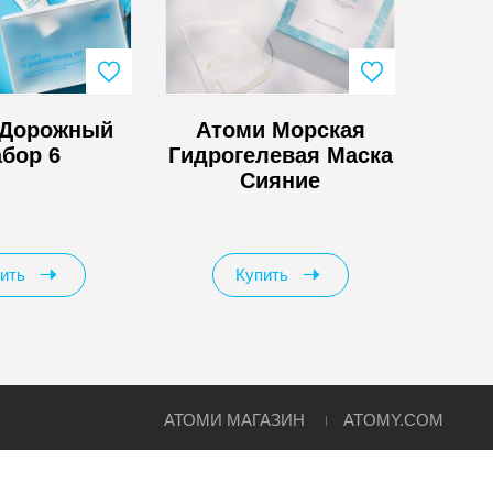
 Дорожный
Атоми Морская
Ато
бор 6
Гидрогелевая Маска
Сияние
ить
Купить
АТОМИ МАГАЗИН
ATOMY.COM