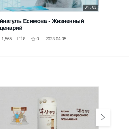
04 : 03
йнагуль Есимова - Жизненный
Ольга 
ценарий
1,136
1,565
8
0
2023.04.05