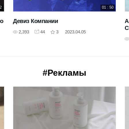
42
01 : 50
го
Девиз Компании
А
С
2,393
44
3
2023.04.05
#Рекламы