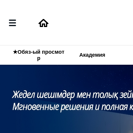
★Обяз-ый просмот
Академия
р