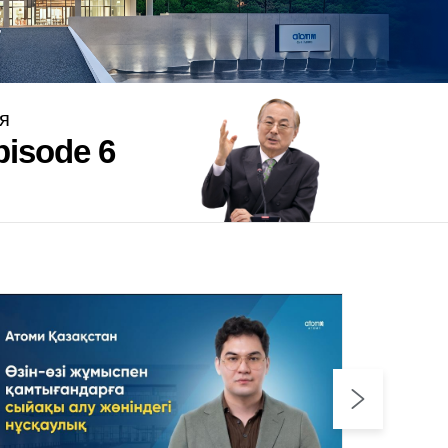
я
pisode 6