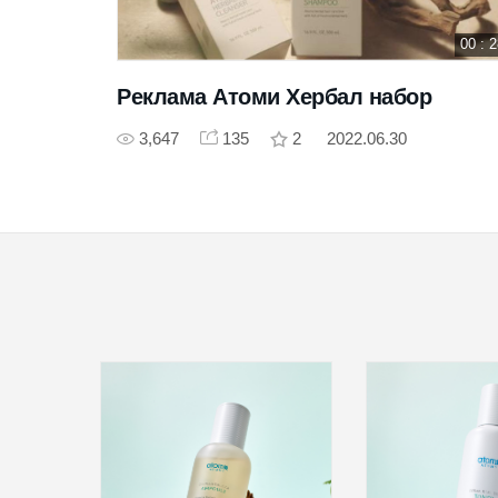
00 : 22
00 : 
Реклама Атоми Хербал набор
3,647
135
2
2022.06.30