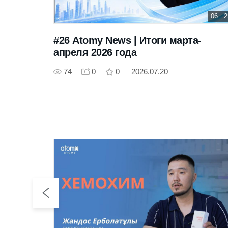
03 : 35 : 24
06 : 
лматы
#26 Atomy News | Итоги марта-
апреля 2026 года
74
0
0
2026.07.20