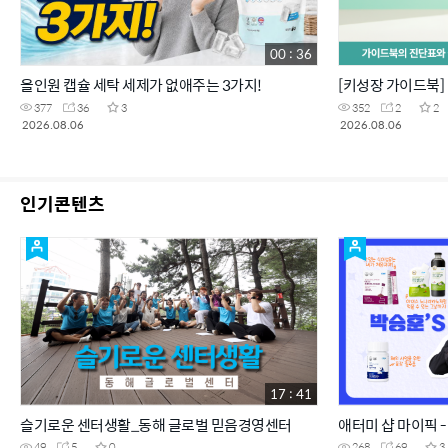
00 : 36
올인원 캡슐 세탁 세제가 없애주는 3가지!
[키성장 가이드북]
377
36
3
352
2
2
2026.08.06
2026.08.06
인기콘텐츠
17 : 41
슬기로운 센터생활_동해 글로벌 믿음경영센터
애터미 샵 마이픽 -
49
5
0
268
69
3