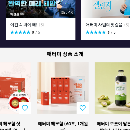
35 : 48
이건 꼭 봐야 해!
(5)
애터미 사업의 첫걸음
(5)
5
5
5
5
애터미 상품 소개
애터미 헤모힘 (60포, 1개월
애터미 오롯이 담은 유기농
애