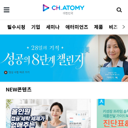
대한민국
필수시청
기업
세미나
애터미언즈
제품
비즈니스
NEW콘텐츠