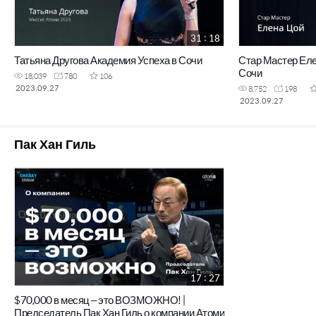
31 : 18
Татьяна Другова Академия Успеха в Сочи
Стар Мастер Еле
Сочи
18,039
780
106
2023.09.27
8,752
198
2023.09.27
Пак Хан Гиль
17 : 27
$70,000 в месяц – это ВОЗМОЖНО! |
Председатель Пак Хан Гиль о компании Атоми