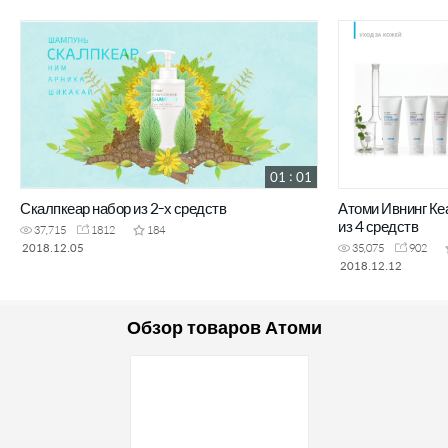
01 : 01
Скалпкеар набор из 2-х средств
Атоми Ивнинг Ке
из 4 средств
37,715
1812
184
2018.12.05
35,075
902
2018.12.12
Обзор товаров Атоми