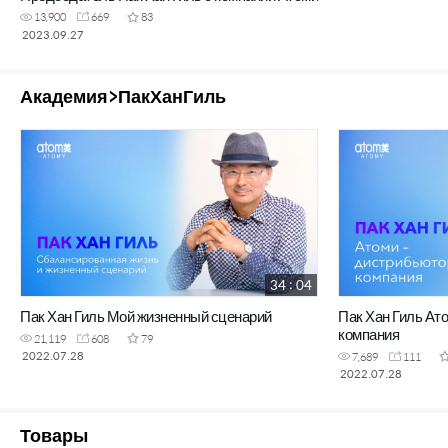
13,900
669
83
2023.09.27
Академия>ПакХанГиль
34 : 04
Пак Хан Гиль Мой жизненный сценарий
Пак Хан Гиль Ат
компания
21,119
608
79
2022.07.28
7,689
111
2022.07.28
Товары