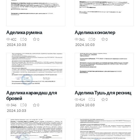
Аделика румяна
Аделика консилер
402
0
0
361
0
0
2024.10.03
2024.10.03
Аделика карандаш для
Аделика Тушь для ресниц
бровей
414
1
0
2024.10.03
346
0
0
2024.10.03