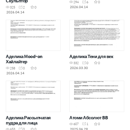
Скульптор
294
6
0
2026.04.14
325
2
0
2026.04.14
Аделика Mood-on
Аделика Тени для век
Хайлайтер
332
0
0
2026.03.30
258
0
0
2026.04.14
Аделика Рассыпчатая
Атоми Абсолют BB
пудра для лица
607
1
0
2025.06.29
653
0
0