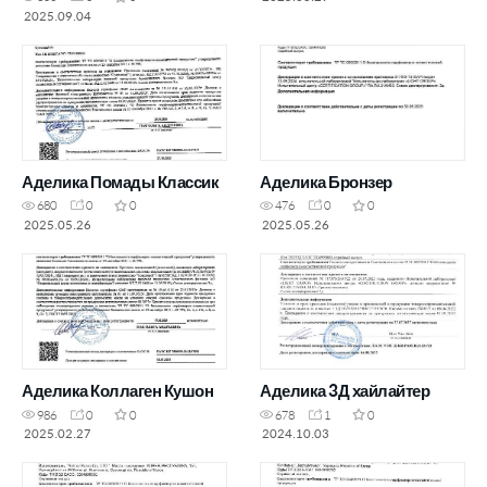
2025.09.04
Аделика Помады Классик
Аделика Бронзер
680
0
0
476
0
0
2025.05.26
2025.05.26
Аделика Коллаген Кушон
Аделика 3Д хайлайтер
986
0
0
678
1
0
2025.02.27
2024.10.03