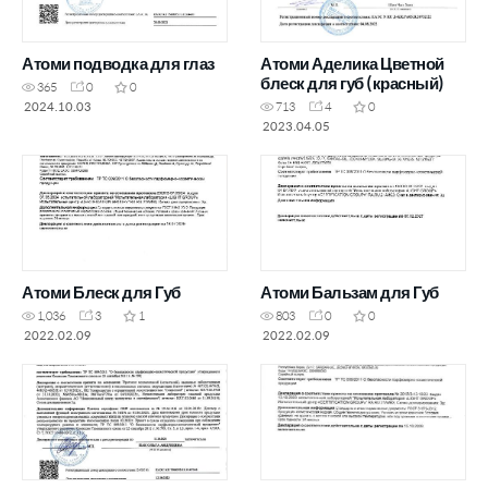
Атоми подводка для глаз
Атоми Аделика Цветной
блеск для губ (красный)
365
0
0
2024.10.03
713
4
0
2023.04.05
Атоми Блеск для Губ
Атоми Бальзам для Губ
1,036
3
1
803
0
0
2022.02.09
2022.02.09