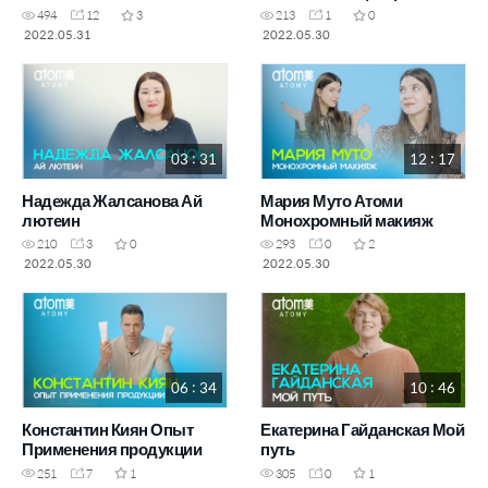
494
12
3
213
1
0
2022.05.31
2022.05.30
03 : 31
12 : 17
Надежда Жалсанова Ай
Мария Муто Атоми
лютеин
Монохромный макияж
210
3
0
293
0
2
2022.05.30
2022.05.30
06 : 34
10 : 46
Константин Киян Опыт
Екатерина Гайданская Мой
Применения продукции
путь
251
7
1
305
0
1