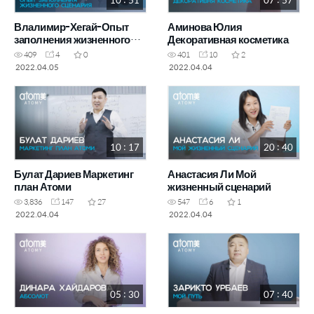
Влалимир-Хегай-Опыт
Аминова Юлия
заполнения жизненного
Декоративная косметика
сценария
409
4
0
401
10
2
2022.04.05
2022.04.04
10 : 17
20 : 40
Булат Дариев Маркетинг
Анастасия Ли Мой
план Атоми
жизненный сценарий
3,836
147
27
547
6
1
2022.04.04
2022.04.04
05 : 30
07 : 40