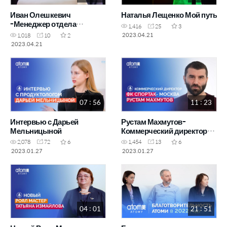
Иван Олешкевич
Наталья Лещенко Мой путь
-Менеджер отдела
1,416
25
3
логистики Атоми
2023.04.21
1,018
10
2
2023.04.21
07 : 56
11 : 23
Интервью с Дарьей
Рустам Махмутов-
Мельницыной
Коммерческий директор
ФК &"Спартак-Москва&"
2,078
72
6
1,454
13
6
2023.01.27
2023.01.27
04 : 01
21 : 51