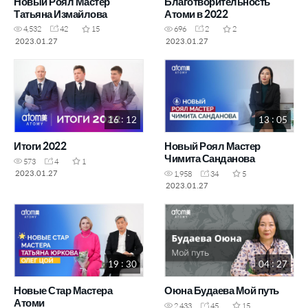
Новый Роял Мастер
Благотворительность
Татьяна Измайлова
Атоми в 2022
4,532
42
15
696
2
2
2023.01.27
2023.01.27
16 : 12
13 : 05
Итоги 2022
Новый Роял Мастер
Чимита Санданова
573
4
1
2023.01.27
1,958
34
5
2023.01.27
19 : 30
04 : 27
Новые Стар Мастера
Оюна Будаева Мой путь
Атоми
2,433
45
15