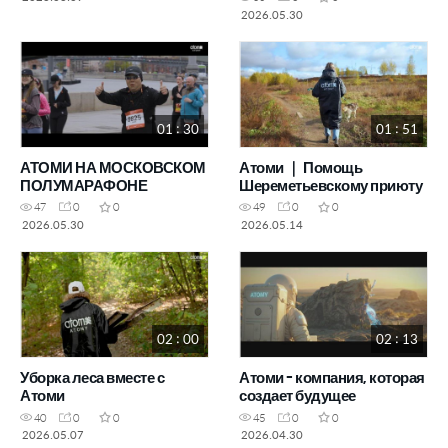
Детского Фонда
2026.05.30
01 : 30
01 : 51
АТОМИ НА МОСКОВСКОМ
Атоми ｜ Помощь
ПОЛУМАРАФОНЕ
Шереметьевскому приюту
47
0
0
49
0
0
2026.05.30
2026.05.14
02 : 00
02 : 13
Уборка леса вместе с
Атоми - компания, которая
Атоми
создает будущее
40
0
0
45
0
0
2026.05.07
2026.04.30