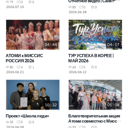
Отчётное видео | Санкт-
79
0
0
Петербург
2026.07.15
85
0
0
2026.06.28
04 : 44
04 : 07
АТОМИ x МИССИС
ТУР УСПЕХА В КОРЕЕ |
РОССИЯ 2026
МАЙ 2026
80
4
1
63
0
0
2026.06.21
2026.06.12
10 : 32
01 : 08
Проект «Школа леди»
Благотворительная акция
Атоми совместно с Миссис
35
0
0
Россия для Российского
2026.06.09
53
0
0