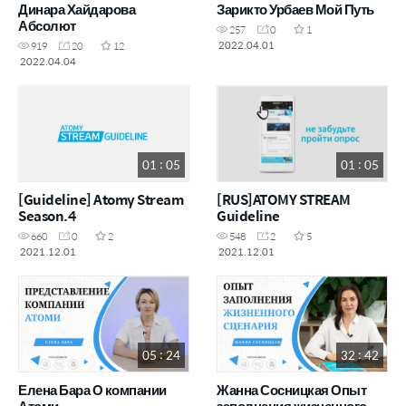
Динара Хайдарова
Зарикто Урбаев Мой Путь
Абсолют
257
0
1
2022.04.01
919
20
12
2022.04.04
01 : 05
01 : 05
[Guideline] Atomy Stream
[RUS]ATOMY STREAM
Season.4
Guideline
660
0
2
548
2
5
2021.12.01
2021.12.01
05 : 24
32 : 42
Елена Бара О компании
Жанна Сосницкая Опыт
Атоми
заполнения жизненного