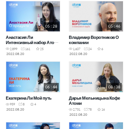
05 : 28
05 : 46
Анастасия Ли
Владимир Воротников О
Интенсивный набор Атоми
компании
по уходу за волосами
2,899
161
25
1,607
24
6
2022.08.20
2022.08.20
06 : 44
08 : 38
Екатерина Ли Мой путь
Дарья Мельницына Кофе
Атоми
959
8
4
2022.08.20
2,731
78
16
2022.08.20