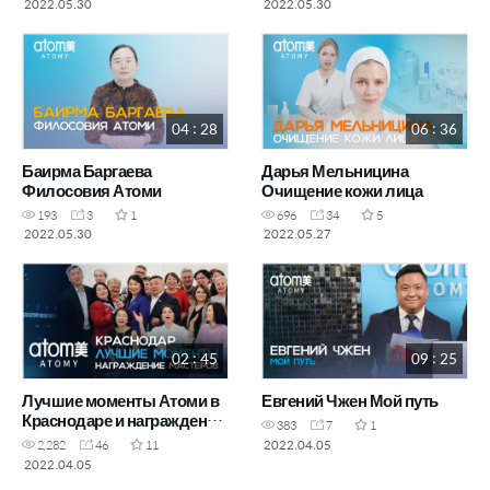
2022.05.30
2022.05.30
04 : 28
06 : 36
Баирма Баргаева
Дарья Мельницина
Филосовия Атоми
Очищение кожи лица
193
3
1
696
34
5
2022.05.30
2022.05.27
02 : 45
09 : 25
Лучшие моменты Атоми в
Евгений Чжен Мой путь
Краснодаре и награждение
383
7
1
мастеров
2022.04.05
2,282
46
11
2022.04.05