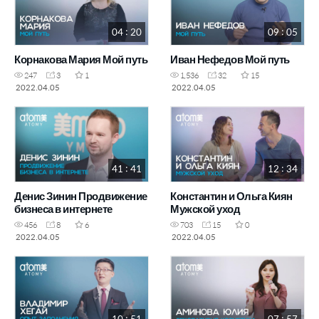
04 : 20
09 : 05
Корнакова Мария Мой путь
Иван Нефедов Мой путь
247
3
1
1,536
32
15
2022.04.05
2022.04.05
41 : 41
12 : 34
Денис Зинин Продвижение
Константин и Ольга Киян
бизнеса в интернете
Мужской уход
456
8
6
703
15
0
2022.04.05
2022.04.05
10 : 51
07 : 57