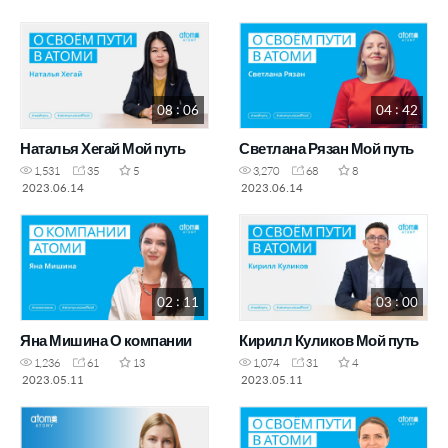
08 : 06
04 : 42
Наталья Хегай Мой путь
Светлана Рязан Мой путь
1,531
35
5
3,270
68
8
2023.06.14
2023.06.14
02 : 11
03 : 00
Яна Мишина О компании
Кирилл Куликов Мой путь
1,236
61
13
1,074
31
4
2023.05.11
2023.05.11