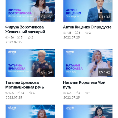
07 : 58
04 : 03
Фируза Воротникова
Антон Киценко О продукте
Жизненный сценарий
435
3
2
2022.07.25
456
5
2
2022.07.25
09 : 24
09 : 42
Татьяна Ермакова
Наталья Королева Мой
Мотивационная речь
путь
655
14
4
466
4
1
2022.07.25
2022.07.25