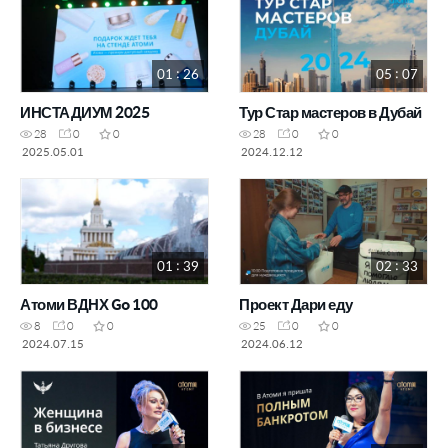
01 : 26
05 : 07
ИНСТАДИУМ 2025
Тур Стар мастеров в Дубай
28
0
0
28
0
0
2025.05.01
2024.12.12
01 : 39
02 : 33
Атоми ВДНХ Go 100
Проект Дари еду
8
0
0
25
0
0
2024.07.15
2024.06.12