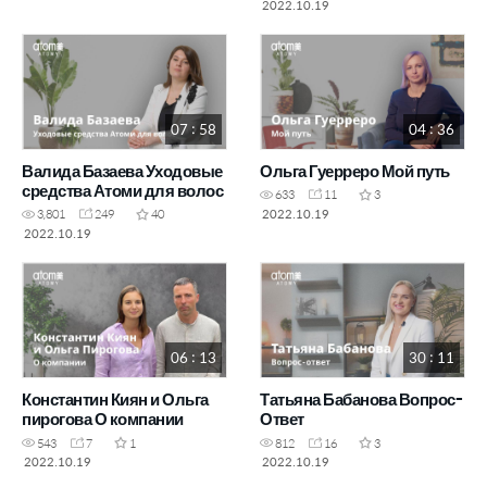
2022.10.19
07 : 58
04 : 36
Валида Базаева Уходовые
Ольга Гуерреро Мой путь
средства Атоми для волос
633
11
3
2022.10.19
3,801
249
40
2022.10.19
06 : 13
30 : 11
Константин Киян и Ольга
Татьяна Бабанова Вопрос-
пирогова О компании
Ответ
543
7
1
812
16
3
2022.10.19
2022.10.19