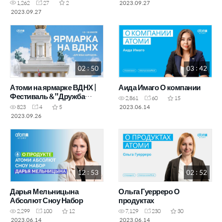
Академия Успеха в Корее
2023.09.27
1,262
27
2
14.07.23
2023.09.27
02 : 50
03 : 42
Атоми на ярмарке ВДНХ |
Аида Имаго О компании
Фестиваль &"Дружба
2,861
60
15
Народов&" 13–16 июля
2023.06.14
823
4
5
2023 г
2023.09.26
12 : 53
02 : 52
Дарья Мельницына
Ольга Гуерреро О
Абсолют Сноу Набор
продуктах
2,299
100
12
7,129
230
30
2023.06.14
2023.06.14