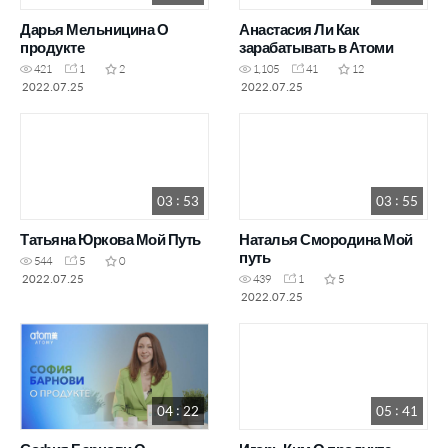
Дарья Мельницина О
Анастасия Ли Как
продукте
зарабатывать в Атоми
421
1
2
1,105
41
12
2022.07.25
2022.07.25
03 : 53
03 : 55
Татьяна Юркова Мой Путь
Наталья Смородина Мой
путь
544
5
0
2022.07.25
439
1
5
2022.07.25
04 : 22
05 : 41