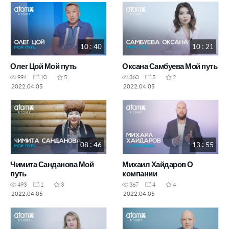
10 : 40
10 : 21
Олег Цой Мой путь
Оксана Самбуева Мой путь
994
10
5
360
5
2
2022.04.05
2022.04.05
08 : 46
13 : 55
Чимита Санданова Мой
Михаил Хайдаров О
путь
компании
493
1
3
367
4
4
2022.04.05
2022.04.05