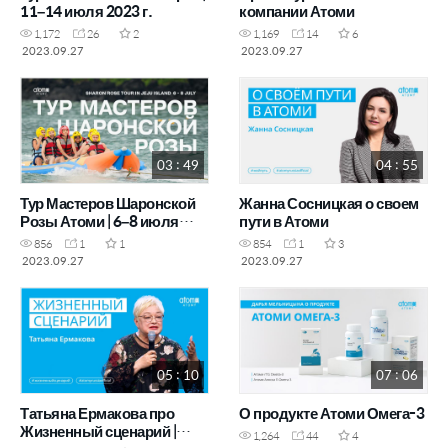
11–14 июля 2023 г.
компании Атоми
1,172
26
2
1,169
14
6
2023.09.27
2023.09.27
03 : 49
04 : 55
Тур Мастеров Шаронской
Жанна Сосницкая о своем
Розы Атоми | 6–8 июля
пути в Атоми
2023 г.
856
1
1
854
1
3
2023.09.27
2023.09.27
05 : 10
07 : 06
Татьяна Ермакова про
О продукте Атоми Омега-3
Жизненный сценарий |
1,264
44
4