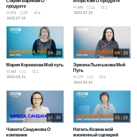
София Барнови О
Игорь Ким О продукте
продукте
695
11
1
2022.07.25
573
57
6
2022.07.25
04 : 20
04 : 10
Мария Корнакова Мой путь
Эржена Лыксыкова Мой
Путь
343
1
2
2022.05.31
279
2
0
2022.05.31
07 : 35
05 : 59
Чимита Санданова О
Наталь Козина мой
компании
жизненный сценарий