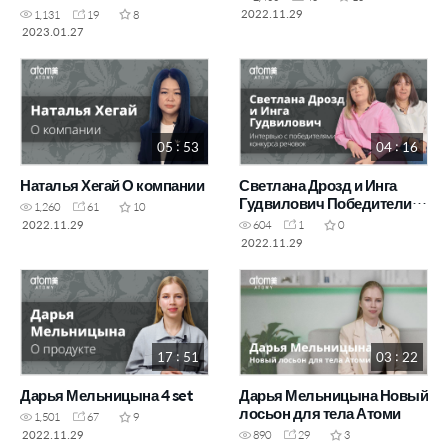
2022.11.29
1,131
19
8
2023.01.27
05 : 53
04 : 16
Наталья Хегай О компании
Светлана Дрозд и Инга
Гудвилович Победители
1,260
61
10
конкурса кричалок
2022.11.29
604
1
0
2022.11.29
17 : 51
03 : 22
Дарья Мельницына 4 set
Дарья Мельницына Новый
лосьон для тела Атоми
1,501
67
9
2022.11.29
890
29
3