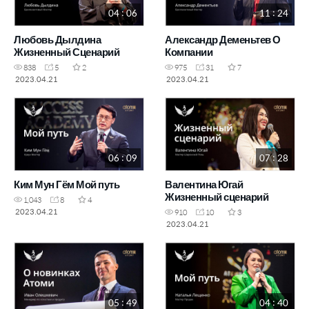
04 : 06
11 : 24
Любовь Дылдина
Александр Деменьтев О
Жизненный Сценарий
Компании
838
5
2
975
31
7
2023.04.21
2023.04.21
06 : 09
07 : 28
Ким Мун Гём Мой путь
Валентина Югай
Жизненный сценарий
1,043
8
4
2023.04.21
910
10
3
2023.04.21
05 : 49
04 : 40