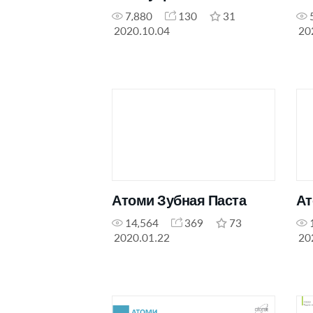
7,880
130
31
2020.10.04
20
Атоми Зубная Паста
Ат
14,564
369
73
2020.01.22
20