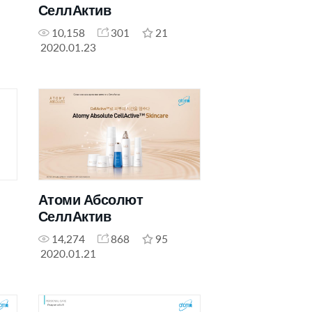
СеллАктив
10,158
301
21
2020.01.23
Атоми Абсолют
СеллАктив
14,274
868
95
2020.01.21