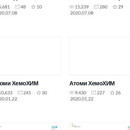
5,681
48
10
15,239
280
29
20.07.08
2020.07.08
оми ХемоХИМ
Атоми ХемоХИМ
10,633
245
30
9,430
227
26
20.01.22
2020.01.22