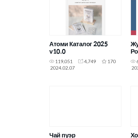
Атоми Каталог 2025
Жу
v10.0
Ро
119,051
4,749
170
2024.02.07
20
Чай пуэр
Хо