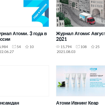
рнал Атоми. 3 года в
Журнал Атоми: Авгус
ссии
2021
6,984
54
10
15,794
108
25
22.06.27
2021.08.03
нсамдан
Атоми Ивнинг Кеар