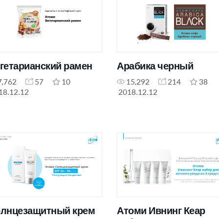
гетарианский рамен
Арабика черный
7,762
57
10
15,292
214
38
18.12.12
2018.12.12
лнцезащитный крем
Атоми Ивнинг Кеар