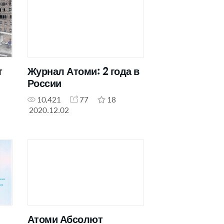
т
Журнал Атоми: 2 года в
России
10,421
77
18
2020.12.02
Атоми Абсолют