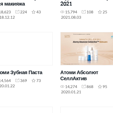
я макияжа
2021
18,623
224
43
15,794
108
25
18.12.12
2021.08.03
оми Зубная Паста
Атоми Абсолют
СеллАктив
14,564
369
73
20.01.22
14,274
868
95
2020.01.21