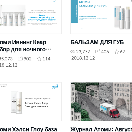
оми Ивнинг Кеар
БАЛЬЗАМ ДЛЯ ГУБ
бор для ночного
23,777
406
67
ода из 4 средств
2018.12.12
35,073
902
114
18.12.12
оми Хэлси Глоу база
Журнал Атоми: Авгус