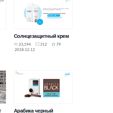
Солнцезащитный крем
23,194
312
79
2018.12.12
т
Арабика черный