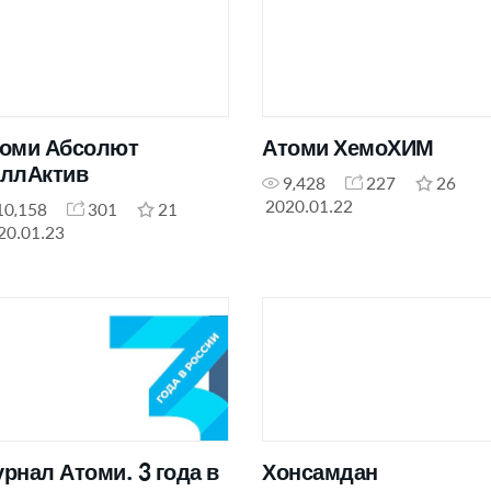
оми Абсолют
Атоми ХемоХИМ
ллАктив
9,428
227
26
2020.01.22
10,158
301
21
20.01.23
рнал Атоми. 3 года в
Хонсамдан