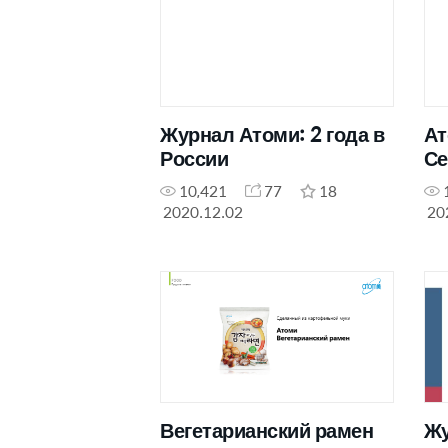
Журнал Атоми: 2 года в
Ат
России
Се
10,421
77
18
2020.12.02
20
Вегетарианский рамен
Жу