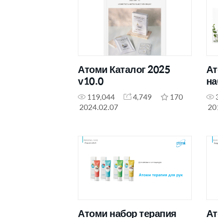
Атоми Каталог 2025
Ат
v10.0
на
ух
119,044
4,749
170
2024.02.07
20
Атоми набор терапия
Ат