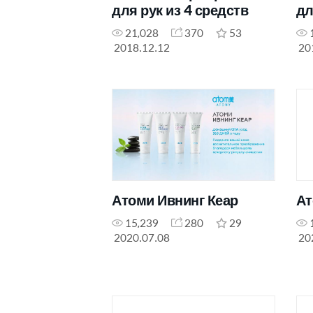
для рук из 4 средств
дл
21,028
370
53
2018.12.12
20
Атоми Ивнинг Кеар
Ат
15,239
280
29
2020.07.08
20