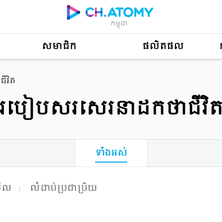
កម្ពុជា
សមាជិក
ផលិតផល
ីវិត
របៀបសរសេរនាដកថាជីវិ
ទាំងអស់
មើល
លំដាប់ប្រជាប្រិយ