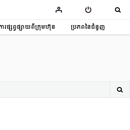
ការផ្សព្វផ្សាយពីក្រុមហ៊ុន
ប្រភពនៃជំនួញ
ត