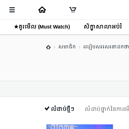
★គួរមើល (Must Watch)
សិក្ខាសាលាអប់រំ
សមាជិក
របៀបសរសេរនាដកថាជ
លំដាប់ថ្មីៗ
លំដាប់ថ្នាក់នៃការ