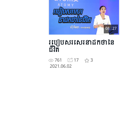
08 : 27
របៀបសរសេរនាដកថានៃ
ជីវិត
761
17
3
2021.06.02