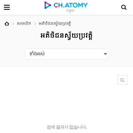
កម្ពុជា
សមាជិក
អតិថិជនស្វ័យប្រវត្តិ
អតិថិជនស្វ័យប្រវត្តិ
검색 결과가 없습니다.