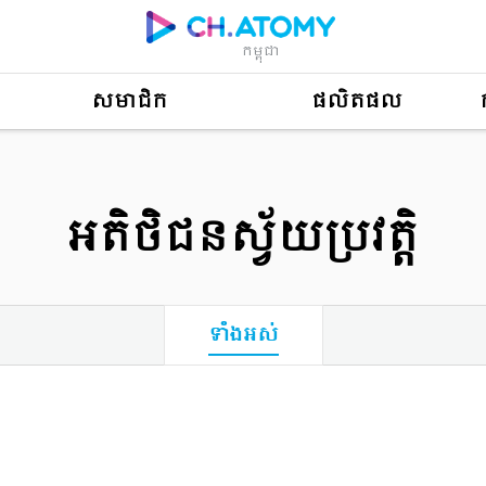
កម្ពុជា
សមាជិក
ផលិតផល
អតិថិជនស្វ័យប្រវត្តិ
ទាំងអស់