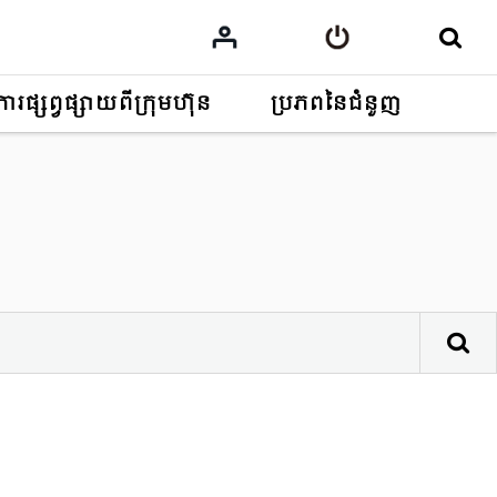
ការផ្សព្វផ្សាយពីក្រុមហ៊ុន
ប្រភពនៃជំនួញ