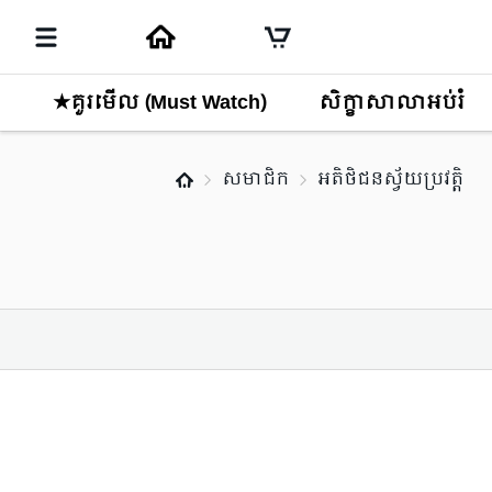
★គួរមើល (Must Watch)
សិក្ខាសាលាអប់រំ
សមាជិក
អតិថិជនស្វ័យប្រវត្តិ