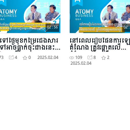
02 : 56
02 :
ទៅថ្ងៃមុខកម្រៃជើងសារ
នៅពេលរៀបផែនការឡ
ទៅអាចធ្លាក់ចុះជាងនេះ
តំណែង ត្រូវផ្តោតលើ
ត ឬយ៉ាងណាព្រោះនេះ
តំណែងខាងលើ ឬ
73
4
0
2025.02.04
109
8
2
ក្តីបារម្ភរបស់សមាជិក
តំណែងអូតូសេលម៉ាស្ទ័រ
2025.02.04
ប់រូប?