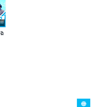
 00
ើង