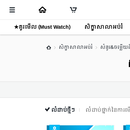
★គួរមើល (Must Watch)
សិក្ខាសាលាអប់រំ
សិក្ខាសាលាអប់រំ
សំនួរ&ចម្លើយព
លំដាប់ថ្មីៗ
លំដាប់ថ្នាក់នៃការ