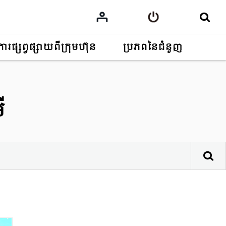
ការផ្សព្វផ្សាយពីក្រុមហ៊ុន
ប្រភពនៃជំនួញ
ី