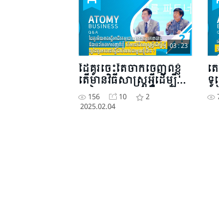
03 : 23
ដែគូរចេះតែចាកចេញពីខ្ញុំ
តើ
តើមានវិធីសាស្រ្តអ្វីដើម្បីធ្វើ
ទូ
ឲ្យដៃគូរអាចនៅធ្វើជាប់
ទៀ
156
10
2
លាប់ជាមួយខ្ញុំបាន?
ជា
2025.02.04
គ្រ