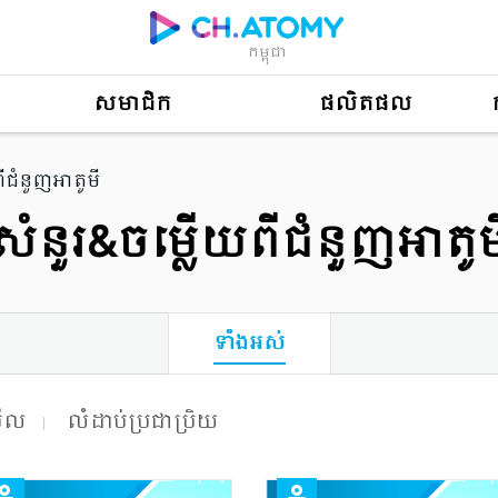
កម្ពុជា
សមាជិក
ផលិតផល
ីជំនួញអាតូមី
សំនួរ&ចម្លើយពីជំនួញអាតូម
ទាំងអស់
មើល
លំដាប់ប្រជាប្រិយ