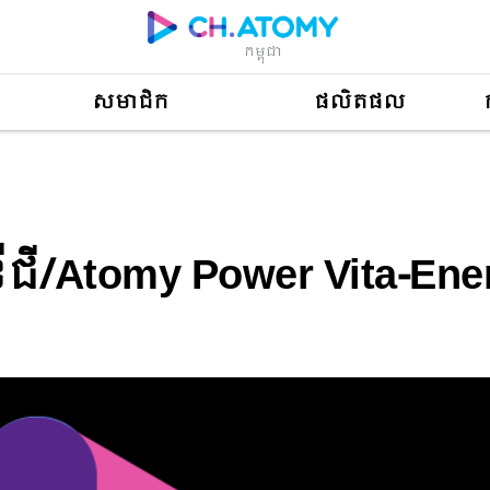
កម្ពុជា
សមាជិក
ផលិតផល
y Power Vita-Energy (ENG)
េនឺជី/Atomy Power Vita-En