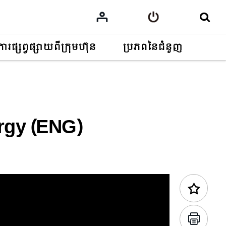
ការផ្សព្វផ្សាយពីក្រុមហ៊ុន
ប្រភពនៃជំនួញ
មាតិកាមុន
ergy (ENG)