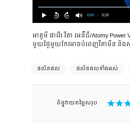
0:00
0:20
អាតូមី ផាវើរ វីតា អេនឺជី/Atomy Power 
មួយថ្ងៃមួយកែវអាចបំពេញវីតាមីន​ និង​ស
ផលិតផល
ផលិតផលទាំងអស់
ពិន្ទុវាយតម្លៃសរុប