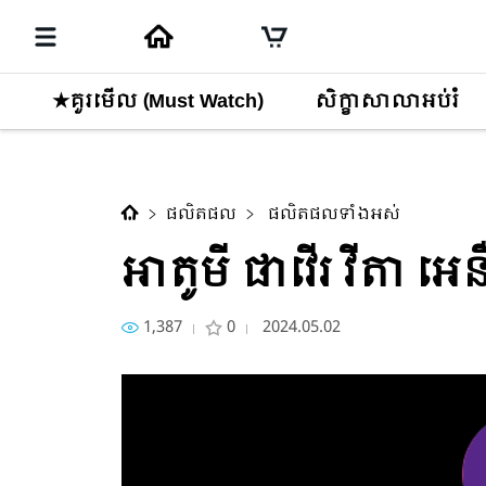
★គួរមើល (Must Watch)
សិក្ខាសាលាអប់រំ
មាតិកាបន្ទាប់
អាតូមី ផាវើរ វីតា អេនឺជី/Atom
ផលិតផល
ផលិតផលទាំងអស់
អាតូមី ផាវើរ វីតា អ
1,387
0
2024.05.02