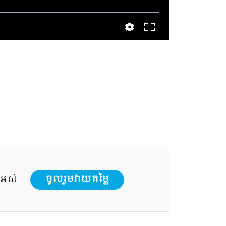
ងអស់
ចូលរួមវាយតម្លៃ