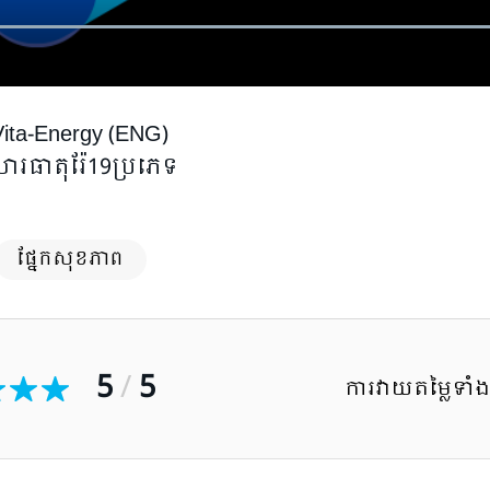
Vita-Energy (ENG)
ារធាតុរ៉ែ19ប្រភេទ
ផ្នែកសុខភាព
5
/
5
ការវាយតម្លៃទាំ