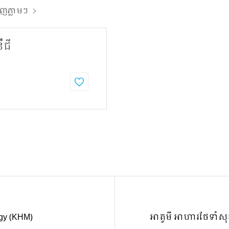
ញភ្លាមៗ
ឺជី
rgy (KHM)
អាតូមី អាហារថែទាំសុ