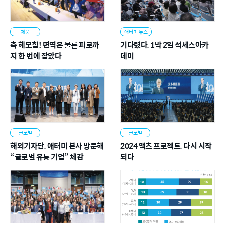
지난 4월부터 저는 글로벌 제심합력 프로그램인 액츠 프로젝트
의 일환으로 중국과 홍콩, 그리고 몽골의 석세스아카데미에 참가
했습니다. 중국에서는 온오프라인을 합해 무려 13만여 회원들이
제품
애터미 뉴스
석세스아카데미에 이목을 집중했습니다. 그리고 홍콩과 몽골에
축 헤모힘! 면역은 물론 피로까
기다렸다, 1박 2일 석세스아카
서도 수많은 회원들이 참석하며 성공을 꿈꾸고, 계획하고, 앞으로
지 한 번에 잡았다
데미
나아가고 있었습니다. 이제 애터미가 펼쳐가는 성공의 길이 전 세
계로 확장되고 있는 것입니다.
애터미에는 가난을 벗어나 성공을 향할 수 있도록 이끌어 주는 성
공 시스템이 있습니다. 또 서로가 서로의 성공을 밀어주고 끌어주
는 제심합력의 정신이 있습니다. 무엇보다 간절하게 성공을 꿈꾸
는 회원이 있고 그 꿈을 현실로 만들어 줄 절대품질 절대가격의
글로벌
글로벌
제품들이 있습니다. 품질은 최고로 유지하고 가격은 최대한 저렴
해외기자단, 애터미 본사 방문해
2024 액츠 프로젝트, 다시 시작
하게 판매한다는 정책은 양립하기 힘듭니다. 보통 품질과 가격 가
“글로벌 유통 기업” 체감
되다
운데 양자택일하지만 애터미는 품질과 가격 둘 다 놓치지 않는 양
자택이(兩者擇二)를 한 것입니다.
저는 성경을 통해서 양자택이의 지혜를 배우게 되었습니다. 상반
된 것을 동시에 이루는 것은 어렵지만 하나님께서는 공의와 사랑,
어느 것도 포기하지 않으시고 동시에 이루십니다. 하나님의 공의