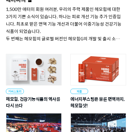
1,500만 애터미 회원 여러분, 우리의 주력 제품인 헤모힘에 대한
3가지 기쁜 소식이 있습니다. 하나는 피로 개선 기능 추가 인증입
니다. 최초로 받은 면역 기능 개선과 더불어 이중기능성 건강기능
식품이 되었습니다.
두 번째는 헤모힘의 글로벌 버전인 헤모힘G의 개발 및 출시 소식
입니다. 헤모힘의 원재료인 천궁·당귀·작약은 한약재로도 사용
되고 있습니다. 따라서 일부 국가에서는 의약품의 용도 외에는 등
록 자체가 불가한 경우가 더러 있습니다. 이에 애터미는 지구상
모든 소비자들이 헤모힘을 경험할 수 있도록 헤모힘의 글로벌 버
전을 개발하는데 진력, 헤모힘G를 탄생시킬 수 있었습니다.
세 번째는 올해 하반기 출시를 목표로 ‘헤모힘샷’을 개발하고 있
습니다. ‘박O스’처럼 맛으로 당기는 헤모힘이 목표입니다. 헤모
커버스토리
제품
힘의 이중기능성 인증과 더불어 헤모힘G, 헤모힘샷까지, 애터미
헤모힘, 건강기능식품의 역사를
에너지부스팅은 물론 면역까지,
는 더 많은 소비자들이 헤모힘을 경험할 수 있도록 헤모힘의 라인
다시 쓰다
헤모힘샷!
을 확장하고 있습니다. 이러한 결실을 맺게 하는 애터미의 끊임없
는 노력은 경영 목표 1번인 고객의 성공을 향한 끊임없는 염원에
서 비롯됩니다.