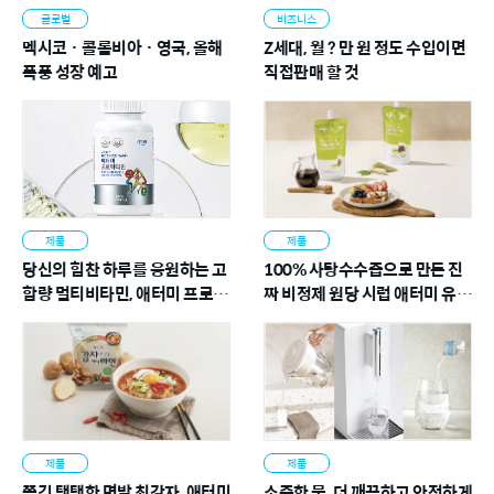
는 죄를 행하면 책임질 것을 요구하시는 하나님의 공적인 의로우
글로벌
비즈니스
심입니다. 또한 하나님께서는 사람들의 궁극적인 행복을 위해 늘
멕시코 · 콜롬비아 · 영국, 올해
Z세대, 월 ? 만 원 정도 수입이면
우리를 돌보시고 양식을 공급하시는 한없는 사랑을 베푸십니다.
폭풍 성장 예고
직접판매 할 것
하나님의 공의는 죄를 지은 사람에게 죽음을 요구하실 정도로 준
엄하지만, 동시에 하나님의 사랑은 자비롭고 은혜롭고 용서하시
는 것입니다.
준엄하기 짝이 없는 공의와 한없이 자애로운 사랑, 이처럼 두 가
지 상반된 가치를 모두 포기하지 않고 추구하는 것, 그 양자택이
의 정신이 애터미의 제품 전략에 담겨서 절대품질과 절대가격의
제품
제품
원리가 나오게 된 것입니다. 준엄하기 짝이 없는 하나님의 공의를
당신의 힘찬 하루를 응원하는 고
100% 사탕수수즙으로 만든 진
보고 한 치의 흔들림도 없는 절대품질을 떠올렸고, 한없이 자애로
함량 멀티비타민, 애터미 프로팩
짜 비정제 원당 시럽 애터미 유기
운 하나님의 사랑에서 소비자에게 조금이라도 싸게 공급하려는
타민
농 미네랄 원당 시럽
절대가격을 생각한 것입니다.
1,500만 회원 여러분, 여러분은 단순한 사업자도 소비자도 아닙
니다. 가난한 이웃에게 성공의 길을 알려주고 그들의 손을 잡고
함께 나아가는 사명을 지닌 애터미인입니다. 여러분은 파트너를
성공시키는, 그리고 주변의 가난한 이웃들을 성공의 길로 인도하
제품
제품
는 숭고한 사명을 지니고 있습니다. 저 박한길과 애터미의 모든
쫄깃 탱탱한 면발 최강자, 애터미
소중한 물, 더 깨끗하고 안전하게