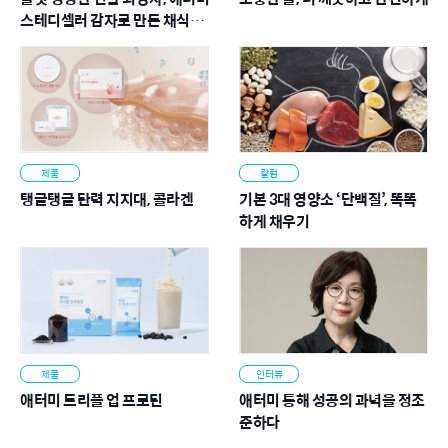
임직원은 여러분이 걸어가는 그 길을 세상의 어떤 길보다 더욱 튼
스테디셀러 감자로 만든 채식라
튼하고 안전하게 만들어 나갈 것입니다. 애터미는 한없이 자애로
면
운 하나님의 사랑을 본받은 공의 기업으로 회원 여러분을 사랑하
고 여러분의 성공을 간절하게 기원하고 있습니다.
제품
칼럼
탱글탱글 탄력 지지대, 콜라겐
기본 3대 영양소 ‘단백질’, 똑똑
하게 채우기
제품
인터뷰
애터미 트리플 업 프로틴
애터미 통해 성공의 과녁을 정조
준하다