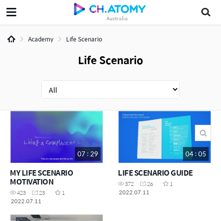
Australia
Academy
Life Scenario
Life Scenario
07 : 29
04 : 05
MY LIFE SCENARIO
LIFE SCENARIO GUIDE
MOTIVATION
372
26
1
2022.07.11
423
23
1
2022.07.11