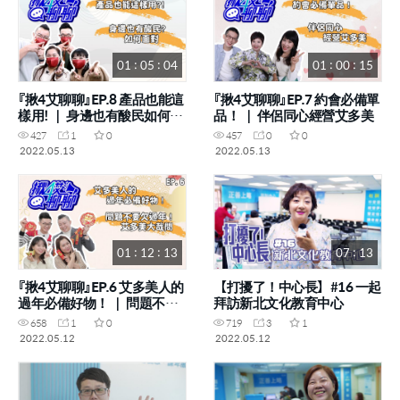
01 : 05 : 04
01 : 00 : 15
『揪4艾聊聊』EP.8 產品也能這
『揪4艾聊聊』EP.7 約會必備單
樣用! ｜ 身邊也有酸民如何面
品！ ｜ 伴侶同心經營艾多美
對
427
1
0
457
0
0
2022.05.13
2022.05.13
01 : 12 : 13
07 : 13
『揪4艾聊聊』EP.6 艾多美人的
【打擾了！中心長】#16 一起
過年必備好物！ ｜ 問題不要
拜訪新北文化教育中心
欠過年！艾多美大哉問
658
1
0
719
3
1
2022.05.12
2022.05.12