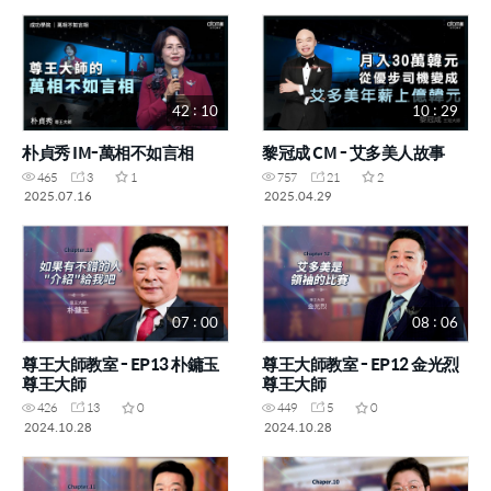
42 : 10
10 : 29
朴貞秀 IM-萬相不如言相
黎冠成 CM - 艾多美人故事
465
3
1
757
21
2
2025.07.16
2025.04.29
07 : 00
08 : 06
尊王大師教室 - EP13 朴鏞玉
尊王大師教室 - EP12 金光烈
尊王大師
尊王大師
426
13
0
449
5
0
2024.10.28
2024.10.28