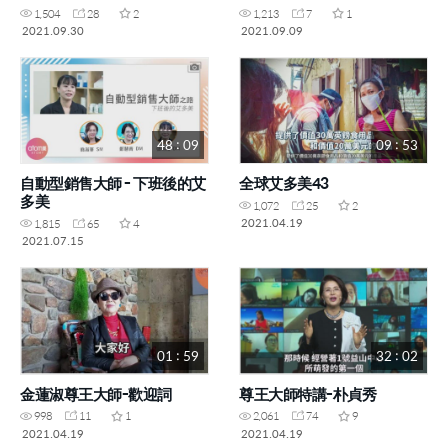
DM、林家弘SM)
1,504
28
2
1,213
7
1
2021.09.30
2021.09.09
48 : 09
09 : 53
自動型銷售大師 - 下班後的艾
全球艾多美43
多美
1,072
25
2
2021.04.19
1,815
65
4
2021.07.15
01 : 59
32 : 02
金蓮淑尊王大師-歡迎詞
尊王大師特講-朴貞秀
998
11
1
2,061
74
9
2021.04.19
2021.04.19