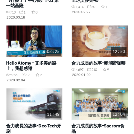
一站基隆
1,414
30
1
2020.02.27
713
1
0
2020.03.18
02 : 25
12 : 50
Hello Atomy - 艾多美的路
合力成長的故事-麥潤帝咖啡
上，我想感謝
4,697
210
9
2020.01.20
2,395
17
2
2020.02.04
11 : 48
12 : 04
合力成長的故事-Deo Tech牙
合力成長的故事-Saerom食
刷
品