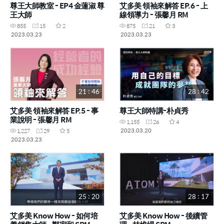
尊王大師教室 - EP4 金蓮淑 尊
艾多美 領袖來解答 EP.6 - 上
王大師
線領導力 - 張馨月 RM
855
15
2
875
21
3
2023.03.23
2023.03.23
21 : 46
28 : 42
艾多美 領袖來解答 EP.5 - 事
尊王大師特講-朴貞秀
業說明 - 張馨月 RM
1,155
26
4
2023.03.20
1,227
29
5
2023.03.23
25 : 20
28 : 17
艾多美 Know How - 如何培
艾多美 Know How - 後續管