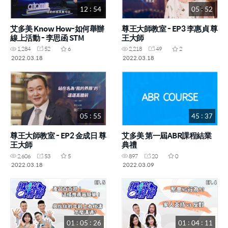
12 : 54
05 : 52
艾多美 Know How-如何舉辦
尊王大師教室 - EP3 李惠貞 尊
線上活動 - 李思函 STM
王大師
1,284
52
6
2,218
49
2
2022.03.18
2022.03.18
05 : 55
45 : 37
尊王大師教室 - EP2 金成日 尊
艾多美 第一屆ABR課程結業
王大師
典禮
2,606
53
5
897
20
0
2022.03.18
2022.03.09
01 : 05 : 26
01 : 04 : 11