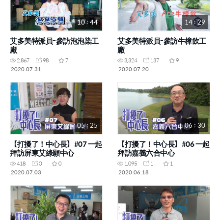
10 : 44
14 : 29
艾多美特派員-參訪泡泡染工
艾多美特派員-參訪牛樟飲工
廠
廠
2,867
98
7
3,324
137
9
2020.07.31
2020.07.20
05 : 25
06 : 30
【打擾了！中心長】#07 一起
【打擾了！中心長】#06 一起
拜訪屏東艾綠願中心
拜訪嘉義六合中心
418
0
0
1,095
1
1
2020.07.03
2020.06.18