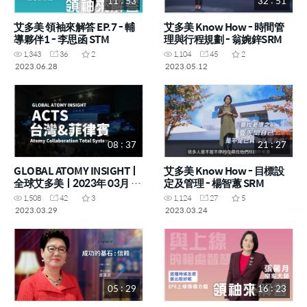
11 : 53
32 : 51
艾多美 領袖來解答 EP.7 - 輔
艾多美 Know How - 時間管
導夥伴1 - 李思函 STM
理與行程規劃 - 翁婉鋅SRM
1,343
36
2
1,104
45
2
2023.06.28
2023.05.12
08 : 37
21 : 27
GLOBAL ATOMY INSIGHTㅣ
艾多美 Know How - 目標設
全球艾多美ㅣ2023年 03月 17
定及管理 - 楊智蕙 SRM
日 成功學院
1,508
42
3
1,124
27
5
2023.03.29
2023.03.24
05 : 29
16 : 23