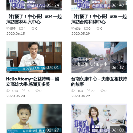
05 : 24
06 : 49
【打擾了！中心長】#04 一起
【打擾了！中心長】#05 一起
拜訪雲林斗六中心
拜訪台南和緯中心
899
4
0
636
0
0
2020.06.15
2020.05.29
07 : 01
06 : 17
Hello Atomy-公益特輯－國
台南永康中心－夫妻互相扶持
立高雄大學 感謝艾多美
的故事
1,014
15
0
1,104
22
0
2020.05.20
2020.04.29
02 : 27
06 : 09