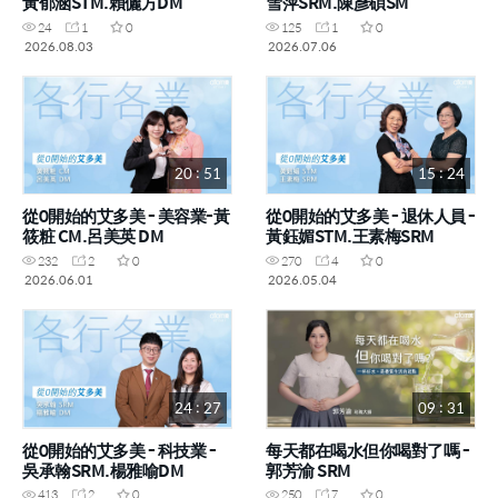
黃郁涵STM.賴儷方DM
雪萍SRM.陳彥碩SM
24
1
0
125
1
0
2026.08.03
2026.07.06
20 : 51
15 : 24
從0開始的艾多美 - 美容業-黃
從0開始的艾多美 - 退休人員 -
筱粧 CM.呂美英 DM
黃鈺媚STM.王素梅SRM
232
2
0
270
4
0
2026.06.01
2026.05.04
24 : 27
09 : 31
從0開始的艾多美 - 科技業 -
每天都在喝水但你喝對了嗎 -
吳承翰SRM.楊雅喻DM
郭芳渝 SRM
413
2
0
250
7
0