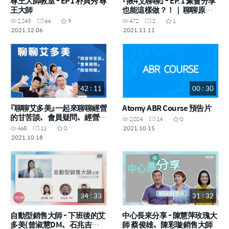
尊王大師教室 - EP1 朴貞秀 尊
『揪4艾聊聊』 - EP.1 聚會分享
王大師
也能這樣做？！｜ 聊聊原則
中心
2,243
64
9
472
2
1
2021.12.06
2021.11.11
42 : 11
00 : 30
『聊聊艾多美』一起來聊聊經營
Atomy ABR Course 預告片
的甘苦談、會員疑問、經營問
2,024
14
0
題
2021.10.15
468
11
0
2021.10.18
34 : 33
31 : 32
自動型銷售大師 - 下班後的艾
中心長來分享 - 陳慧萍玫瑰大
多美(曾淑慧DM、石兆吉
師 蔡俊雄、陳彩璇銷售大師