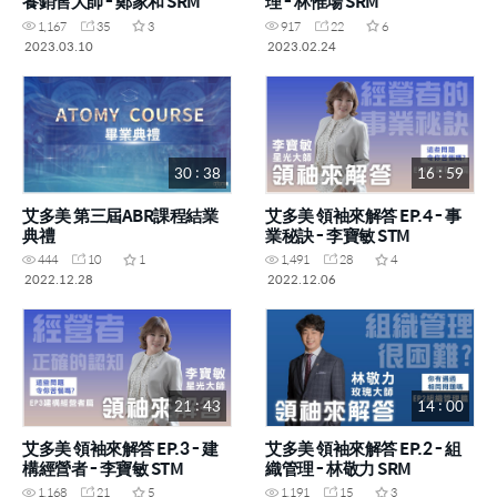
養銷售大師 - 鄭家和 SRM
理 - 林惟場 SRM
1,167
35
3
917
22
6
2023.03.10
2023.02.24
30 : 38
16 : 59
艾多美 第三屆ABR課程結業
艾多美 領袖來解答 EP.4 - 事
典禮
業秘訣 - 李寶敏 STM
444
10
1
1,491
28
4
2022.12.28
2022.12.06
21 : 43
14 : 00
艾多美 領袖來解答 EP.3 - 建
艾多美 領袖來解答 EP.2 - 組
構經營者 - 李寶敏 STM
織管理 - 林敬力 SRM
1,168
21
5
1,191
15
3