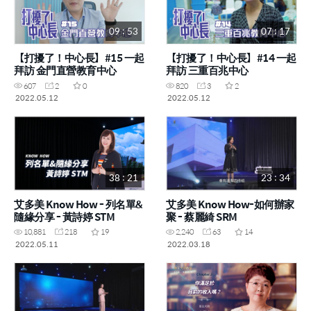
09 : 53
07 : 17
【打擾了！中心長】#15 一起
【打擾了！中心長】#14 一起
拜訪 金門直營教育中心
拜訪 三重百兆中心
607
2
0
820
3
2
2022.05.12
2022.05.12
38 : 21
23 : 34
艾多美 Know How - 列名單&
艾多美 Know How-如何辦家
隨緣分享 - 黃詩婷 STM
聚 - 蔡麗綺 SRM
10,881
218
19
2,240
63
14
2022.05.11
2022.03.18