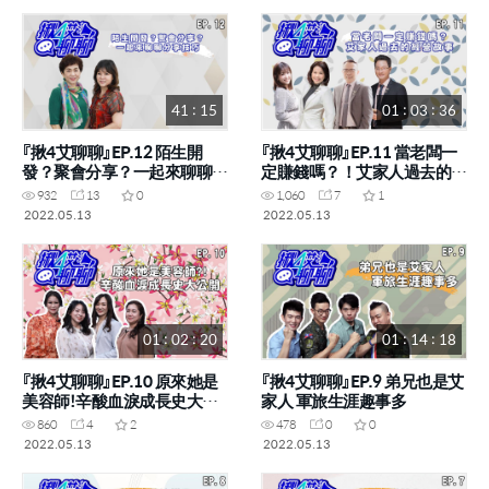
41 : 15
01 : 03 : 36
『揪4艾聊聊』EP.12 陌生開
『揪4艾聊聊』EP.11 當老闆一
發？聚會分享？一起來聊聊分
定賺錢嗎？！艾家人過去的經
享技巧 (李寶敏STM 林儷芬
營故事 (黃郁媛STM 黃筱粧
932
13
0
1,060
7
1
SRM)
RM 蘇坤標RM 王駿豪STM)
2022.05.13
2022.05.13
01 : 02 : 20
01 : 14 : 18
『揪4艾聊聊』EP.10 原來她是
『揪4艾聊聊』EP.9 弟兄也是艾
美容師!辛酸血淚成長史大公
家人 軍旅生涯趣事多
開 (何宜軒SM 朱美香CM 紀雲
860
4
2
478
0
0
宣DM 陳羽庭SM)
2022.05.13
2022.05.13