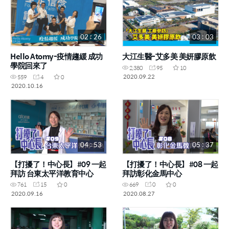
02 : 26
03 : 03
Hello Atomy-疫情趨緩 成功
大江生醫-艾多美 美妍膠原飲
學院回來了
2,380
95
10
2020.09.22
559
4
0
2020.10.16
04 : 53
05 : 37
【打擾了！中心長】#09 一起
【打擾了！中心長】#08 一起
拜訪 台東太平洋教育中心
拜訪彰化金馬中心
761
15
0
669
0
0
2020.09.16
2020.08.27