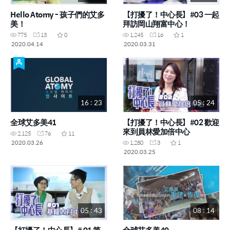
Hello Atomy - 孩子們的艾多
【打擾了！中心長】#03 一起
美！
拜訪岡山翔富中心！
775
13
0
1,245
16
1
2020.04.14
2020.03.31
16 : 23
05 : 24
全球艾多美41
【打擾了！中心長】#02 歡迎
來到員林愛加倍中心
2,125
76
11
2020.03.26
1,280
3
1
2020.03.25
05 : 43
08 : 14
【打擾了！中心長】# 01 第
全球艾多美40