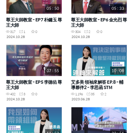
05 : 50
05 : 33
尊王大師教室 - EP7 朴鏞玉 尊
尊王大師教室 - EP6 金光烈 尊
王大師
王大師
317
1
0
304
2
0
2024.10.28
2024.10.28
07 : 55
10 : 08
尊王大師教室 - EP5 李德佑 尊
艾多美 領袖來解答 EP.8 - 輔
王大師
導夥伴2 - 李思函 STM
402
3
0
1,196
35
2
2024.10.28
2023.06.28