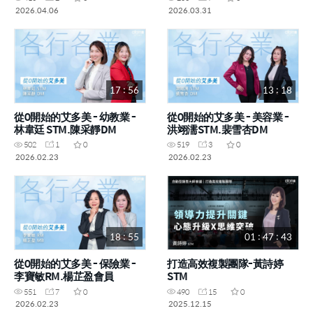
2026.04.06
2026.03.31
17 : 56
13 : 18
從0開始的艾多美 - 幼教業 -
從0開始的艾多美 - 美容業 -
林韋廷 STM.陳采靜DM
洪翊濡STM.裴雪杏DM
502
1
0
519
3
0
2026.02.23
2026.02.23
18 : 55
01 : 47 : 43
從0開始的艾多美 - 保險業 -
打造高效複製團隊-黃詩婷
李寶敏RM.楊芷盈會員
STM
551
7
0
490
15
0
2026.02.23
2025.12.15