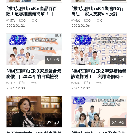
『揪4艾聊聊』EP.5 產品百百
『揪4艾聊聊』EP.4 聚會NG行
款！這樣推薦最簡單！ ｜ 與
為!_｜ 家人支持v.s.反對
伙伴的年齡上有代溝 怎麼溝
576
0
0
461
0
0
通
2022.01.21
2022.01.06
57 : 08
49 : 24
『揪4艾聊聊』EP.3 家庭聚會怎
『揪4艾聊聊』EP.2 聖誕禮物就
麼做_｜ 2021年的自我檢視
該這樣送！｜ 利用這個就能
達成夢想_!
414
3
0
589
1
0
2021.12.30
2021.12.09
09 : 23
57 : 45