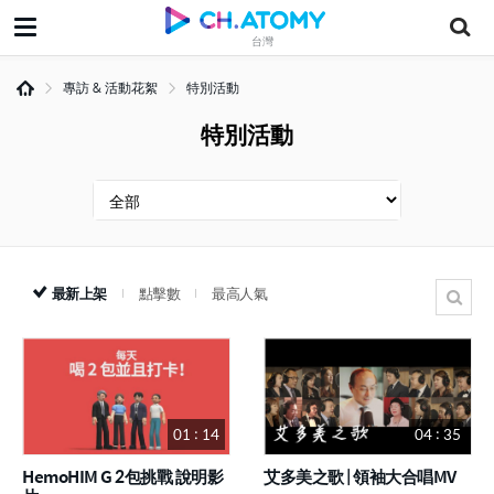
台灣
專訪 & 活動花絮
特別活動
特別活動
最新上架
點擊數
最高人氣
01 : 14
04 : 35
HemoHIM G 2包挑戰 說明影
艾多美之歌 | 領袖大合唱MV