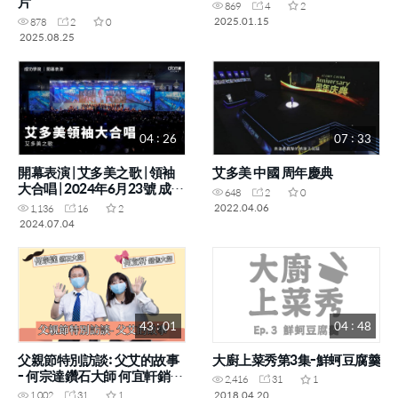
片
869
4
2
2025.01.15
878
2
0
2025.08.25
04 : 26
07 : 33
開幕表演 | 艾多美之歌 | 領袖
艾多美 中國 周年慶典
大合唱 | 2024年6月23號 成功
648
2
0
學院
2022.04.06
1,136
16
2
2024.07.04
43 : 01
04 : 48
父親節特別訪談: 父艾的故事
大廚上菜秀第3集-鮮蚵豆腐羹
- 何宗達鑽石大師 何宜軒銷售
2,416
31
1
大師
2018.04.20
1,002
31
1