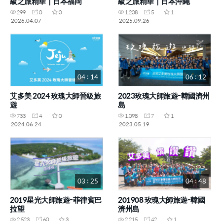
級之旅精華｜日本福岡
級之旅精華｜日本沖繩
299
0
0
1,208
5
1
2026.04.07
2025.09.26
04 : 14
06 : 12
艾多美 2024 玫瑰大師晉級旅
2023玫瑰大師旅遊-韓國濟州
遊
島
733
4
0
1,098
7
1
2024.06.24
2023.05.19
03 : 25
04 : 48
2019星光大師旅遊-菲律賓巴
201908 玫瑰大師旅遊-韓國
拉望
濟州島
2,523
60
3
2,215
42
1