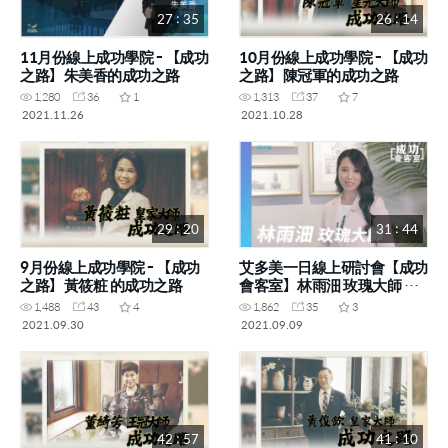
27 : 35
26 : 14
11月份線上成功學院 - 【成功
10月份線上成功學院 - 【成功
之路】朱美香的成功之路
之路】陳冠軍的成功之路
1,280
36
1
1,313
37
7
2021.11.26
2021.10.28
29 : 20
31 : 44
9月份線上成功學院 - 【成功
艾多美一日線上研討會【成功
之路】黃筱粧 的成功之路
會客室】林雨沺 玫瑰大師 成
功的故事分享
1,488
43
4
1,862
35
3
2021.09.30
2021.09.09
42 : 57
41 : 10