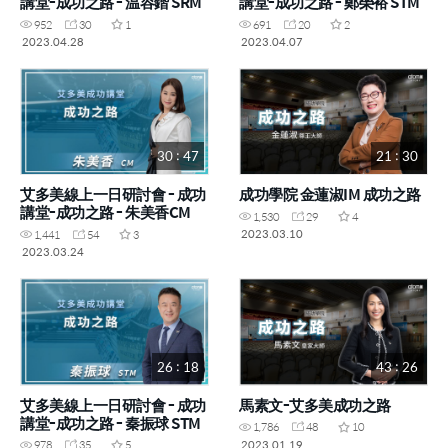
講堂-成功之路 - 温容鍇 SRM
講堂-成功之路 - 鄭榮裕 STM
952
30
1
691
20
2
2023.04.28
2023.04.07
30 : 47
21 : 30
艾多美線上一日研討會 - 成功
成功學院 金蓮淑IM 成功之路
講堂-成功之路 - 朱美香CM
1,530
29
4
2023.03.10
1,441
54
3
2023.03.24
26 : 18
43 : 26
艾多美線上一日研討會 - 成功
馬素文-艾多美成功之路
講堂-成功之路 - 秦振球 STM
1,786
48
10
2023.01.19
978
35
5