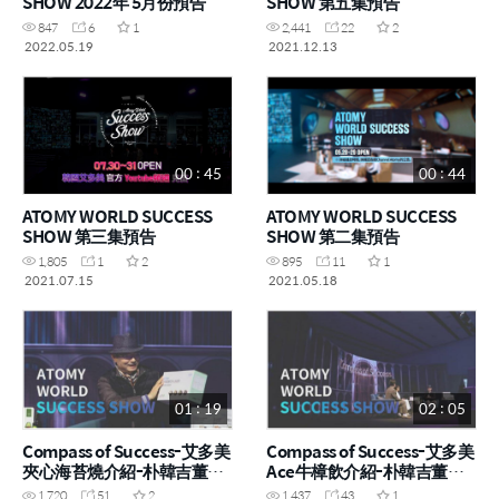
SHOW 2022年 5月份預告
SHOW 第五集預告
847
6
1
2,441
22
2
2022.05.19
2021.12.13
00 : 45
00 : 44
ATOMY WORLD SUCCESS
ATOMY WORLD SUCCESS
SHOW 第三集預告
SHOW 第二集預告
1,805
1
2
895
11
1
2021.07.15
2021.05.18
01 : 19
02 : 05
Compass of Success-艾多美
Compass of Success-艾多美
夾心海苔燒介紹-朴韓吉董事
Ace牛樟飲介紹-朴韓吉董事
長
長
1,720
51
2
1,437
43
1