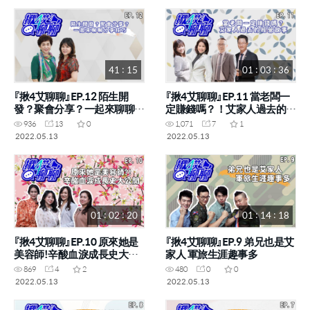
41 : 15
01 : 03 : 36
『揪4艾聊聊』EP.12 陌生開
『揪4艾聊聊』EP.11 當老闆一
發？聚會分享？一起來聊聊分
定賺錢嗎？！艾家人過去的經
享技巧 (李寶敏STM 林儷芬
營故事 (黃郁媛STM 黃筱粧
936
13
0
1,071
7
1
SRM)
RM 蘇坤標RM 王駿豪STM)
2022.05.13
2022.05.13
01 : 02 : 20
01 : 14 : 18
『揪4艾聊聊』EP.10 原來她是
『揪4艾聊聊』EP.9 弟兄也是艾
美容師!辛酸血淚成長史大公
家人 軍旅生涯趣事多
開 (何宜軒SM 朱美香CM 紀雲
869
4
2
480
0
0
宣DM 陳羽庭SM)
2022.05.13
2022.05.13