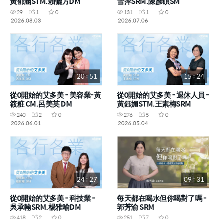
黃郁涵STM.賴儷方DM
雪萍SRM.陳彥碩SM
29
1
0
131
1
0
2026.08.03
2026.07.06
20 : 51
15 : 24
從0開始的艾多美 - 美容業-黃
從0開始的艾多美 - 退休人員 -
筱粧 CM.呂美英 DM
黃鈺媚STM.王素梅SRM
240
2
0
276
5
0
2026.06.01
2026.05.04
24 : 27
09 : 31
從0開始的艾多美 - 科技業 -
每天都在喝水但你喝對了嗎 -
吳承翰SRM.楊雅喻DM
郭芳渝 SRM
418
2
0
251
7
0