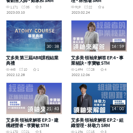
養銷售大師 - 鄭家和 SRM
理 - 林惟場 SRM
1,171
35
3
919
22
6
2023.03.10
2023.02.24
30 : 38
16 : 59
艾多美 第三屆ABR課程結業
艾多美 領袖來解答 EP.4 - 事
典禮
業秘訣 - 李寶敏 STM
445
10
1
1,494
28
4
2022.12.28
2022.12.06
21 : 43
14 : 00
艾多美 領袖來解答 EP.3 - 建
艾多美 領袖來解答 EP.2 - 組
構經營者 - 李寶敏 STM
織管理 - 林敬力 SRM
1,170
21
5
1,196
15
3