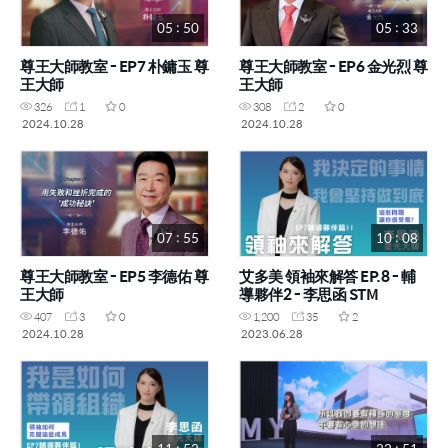
05 : 50
05 : 33
尊王大師教室 - EP7 朴鏞玉 尊
尊王大師教室 - EP6 金光烈 尊
王大師
王大師
326
1
0
308
2
0
2024.10.28
2024.10.28
07 : 55
10 : 08
尊王大師教室 - EP5 李德佑 尊
艾多美 領袖來解答 EP.8 - 輔
王大師
導夥伴2 - 李思函 STM
407
3
0
1,200
35
2
2024.10.28
2023.06.28