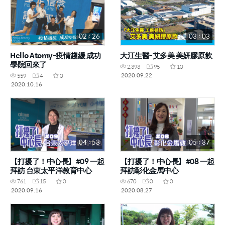
02 : 26
03 : 03
Hello Atomy-疫情趨緩 成功
大江生醫-艾多美 美妍膠原飲
學院回來了
2,393
95
10
2020.09.22
559
4
0
2020.10.16
04 : 53
05 : 37
【打擾了！中心長】#09 一起
【打擾了！中心長】#08 一起
拜訪 台東太平洋教育中心
拜訪彰化金馬中心
761
15
0
670
0
0
2020.09.16
2020.08.27