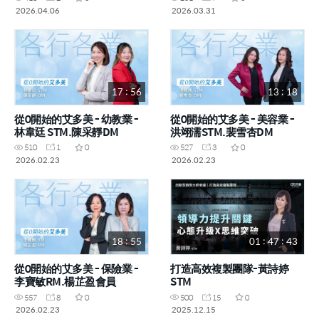
2026.04.06
2026.03.31
17 : 56
13 : 18
從0開始的艾多美 - 幼教業 -
從0開始的艾多美 - 美容業 -
林韋廷 STM.陳采靜DM
洪翊濡STM.裴雪杏DM
510
1
0
527
3
0
2026.02.23
2026.02.23
18 : 55
01 : 47 : 43
從0開始的艾多美 - 保險業 -
打造高效複製團隊-黃詩婷
李寶敏RM.楊芷盈會員
STM
557
8
0
500
15
0
2026.02.23
2025.12.15