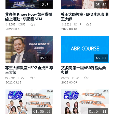
12 : 54
05 : 52
艾多美 Know How-如何舉辦
尊王大師教室 - EP3 李惠貞 尊
線上活動 - 李思函 STM
王大師
1,285
52
6
2,221
49
2
2022.03.18
2022.03.18
05 : 55
45 : 37
尊王大師教室 - EP2 金成日 尊
艾多美 第一屆ABR課程結業
王大師
典禮
2,606
53
5
899
20
0
2022.03.18
2022.03.09
01 : 05 : 26
01 : 04 : 11