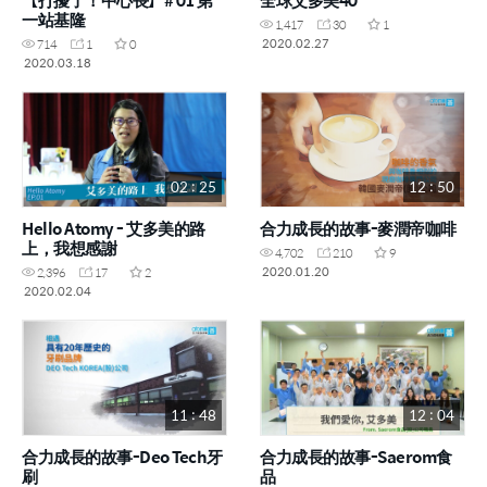
一站基隆
1,417
30
1
2020.02.27
714
1
0
2020.03.18
02 : 25
12 : 50
Hello Atomy - 艾多美的路
合力成長的故事-麥潤帝咖啡
上，我想感謝
4,702
210
9
2020.01.20
2,396
17
2
2020.02.04
11 : 48
12 : 04
合力成長的故事-Deo Tech牙
合力成長的故事-Saerom食
刷
品