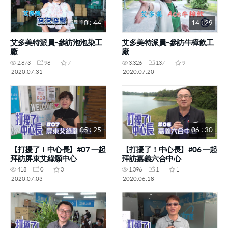
10 : 44
14 : 29
艾多美特派員-參訪泡泡染工
艾多美特派員-參訪牛樟飲工
廠
廠
2,873
98
7
3,326
137
9
2020.07.31
2020.07.20
05 : 25
06 : 30
【打擾了！中心長】#07 一起
【打擾了！中心長】#06 一起
拜訪屏東艾綠願中心
拜訪嘉義六合中心
418
0
0
1,096
1
1
2020.07.03
2020.06.18