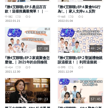
『揪4艾聊聊』EP.5 產品百百
『揪4艾聊聊』EP.4 聚會NG行
款！這樣推薦最簡單！ ｜ 與
為!_｜ 家人支持v.s.反對
伙伴的年齡上有代溝 怎麼溝
582
0
0
465
0
0
通
2022.01.21
2022.01.06
57 : 08
49 : 24
『揪4艾聊聊』EP.3 家庭聚會怎
『揪4艾聊聊』EP.2 聖誕禮物就
麼做_｜ 2021年的自我檢視
該這樣送！｜ 利用這個就能
達成夢想_!
414
3
0
595
1
0
2021.12.30
2021.12.09
09 : 23
57 : 45