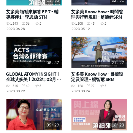
11 : 53
32 : 51
艾多美 領袖來解答 EP.7 - 輔
艾多美 Know How - 時間管
導夥伴1 - 李思函 STM
理與行程規劃 - 翁婉鋅SRM
1,343
36
2
1,108
45
2
2023.06.28
2023.05.12
08 : 37
21 : 27
GLOBAL ATOMY INSIGHTㅣ
艾多美 Know How - 目標設
全球艾多美ㅣ2023年 03月 17
定及管理 - 楊智蕙 SRM
日 成功學院
1,515
42
3
1,126
27
5
2023.03.29
2023.03.24
05 : 29
16 : 23