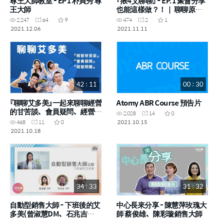
尊王大師教室 - EP1 朴貞秀 尊
『揪4艾聊聊』 - EP.1 聚會分享
王大師
也能這樣做？！｜ 聊聊原則
中心
2,247
64
9
474
2
1
2021.12.06
2021.11.11
42 : 11
00 : 30
『聊聊艾多美』一起來聊聊經營
Atomy ABR Course 預告片
的甘苦談、會員疑問、經營問
2,028
14
0
題
2021.10.15
468
11
0
2021.10.18
34 : 33
31 : 32
自動型銷售大師 - 下班後的艾
中心長來分享 - 陳慧萍玫瑰大
多美(曾淑慧DM、石兆吉
師 蔡俊雄、陳彩璇銷售大師