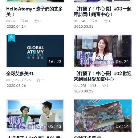
Hello Atomy - 孩子們的艾多
【打擾了！中心長】#03 一起
美！
拜訪岡山翔富中心！
776
13
0
1,245
16
1
2020.04.14
2020.03.31
16 : 23
05 : 24
全球艾多美41
【打擾了！中心長】#02 歡迎
來到員林愛加倍中心
2,125
76
11
2020.03.26
1,298
3
1
2020.03.25
05 : 43
08 : 14
【打擾了！中心長】# 01 第
全球艾多美40