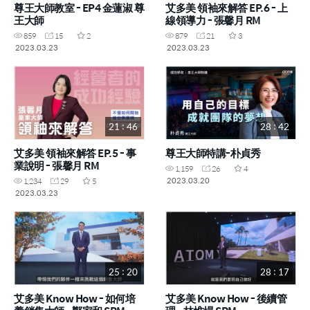
尊王大師教室 - EP4 金蓮淑 尊
艾多美 領袖來解答 EP.6 - 上
王大師
線領導力 - 張馨月 RM
859
15
2
879
21
3
2023.03.23
2023.03.23
21 : 46
28 : 42
艾多美 領袖來解答 EP.5 - 事
尊王大師特講-朴貞秀
業說明 - 張馨月 RM
1,159
26
4
2023.03.20
1,234
29
5
2023.03.23
25 : 20
28 : 17
艾多美 Know How - 如何培
艾多美 Know How - 後續管