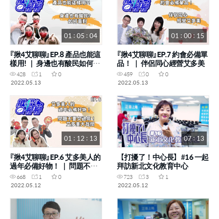
01 : 05 : 04
01 : 00 : 15
『揪4艾聊聊』EP.8 產品也能這
『揪4艾聊聊』EP.7 約會必備單
樣用! ｜ 身邊也有酸民如何面
品！ ｜ 伴侶同心經營艾多美
對
428
1
0
459
0
0
2022.05.13
2022.05.13
01 : 12 : 13
07 : 13
『揪4艾聊聊』EP.6 艾多美人的
【打擾了！中心長】#16 一起
過年必備好物！ ｜ 問題不要
拜訪新北文化教育中心
欠過年！艾多美大哉問
668
1
0
723
3
1
2022.05.12
2022.05.12