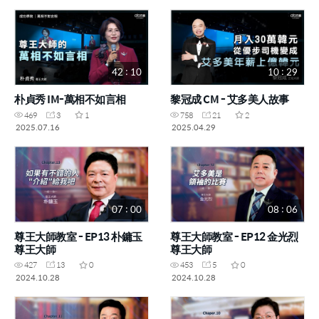
42 : 10
10 : 29
朴貞秀 IM-萬相不如言相
黎冠成 CM - 艾多美人故事
469
3
1
758
21
2
2025.07.16
2025.04.29
07 : 00
08 : 06
尊王大師教室 - EP13 朴鏞玉
尊王大師教室 - EP12 金光烈
尊王大師
尊王大師
427
13
0
453
5
0
2024.10.28
2024.10.28