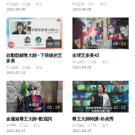
DM、林家弘SM)
1,513
28
2
1,219
7
1
2021.09.30
2021.09.09
48 : 09
09 : 53
自動型銷售大師 - 下班後的艾
全球艾多美43
多美
1,072
25
2
2021.04.19
1,820
65
4
2021.07.15
01 : 59
32 : 02
金蓮淑尊王大師-歡迎詞
尊王大師特講-朴貞秀
999
11
1
2,061
74
9
2021.04.19
2021.04.19