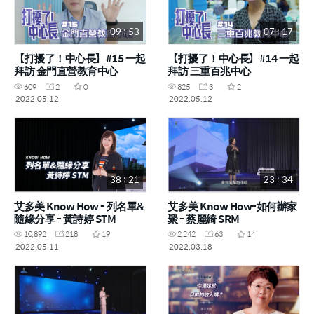
09 : 53
07 : 17
【打擾了！中心長】#15 一起
【打擾了！中心長】#14 一起
拜訪 金門直營教育中心
拜訪 三重百兆中心
609
2
0
825
3
2
2022.05.12
2022.05.12
38 : 21
23 : 34
艾多美 Know How - 列名單&
艾多美 Know How-如何辦家
隨緣分享 - 黃詩婷 STM
聚 - 蔡麗綺 SRM
10,892
218
19
2,242
63
14
2022.05.11
2022.03.18