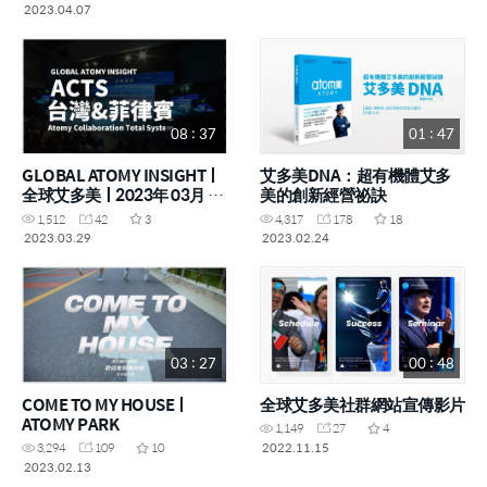
2023.04.07
08 : 37
01 : 47
GLOBAL ATOMY INSIGHTㅣ
艾多美DNA：超有機體艾多
全球艾多美ㅣ2023年 03月 17
美的創新經營祕訣
日 成功學院
1,512
42
3
4,317
178
18
2023.03.29
2023.02.24
03 : 27
00 : 48
COME TO MY HOUSEㅣ
全球艾多美社群網站宣傳影片
ATOMY PARK
1,149
27
4
2022.11.15
3,294
109
10
2023.02.13