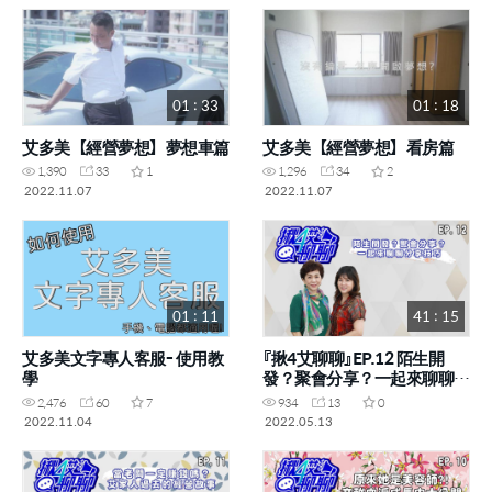
01 : 33
01 : 18
艾多美【經營夢想】夢想車篇
艾多美【經營夢想】看房篇
1,390
33
1
1,296
34
2
2022.11.07
2022.11.07
01 : 11
41 : 15
艾多美文字專人客服- 使用教
『揪4艾聊聊』EP.12 陌生開
學
發？聚會分享？一起來聊聊分
享技巧 (李寶敏STM 林儷芬
2,476
60
7
934
13
0
SRM)
2022.11.04
2022.05.13