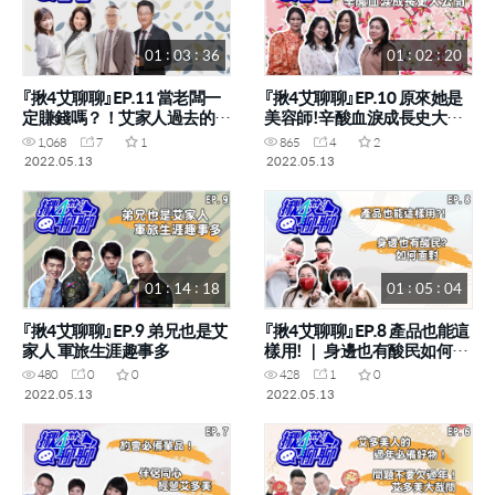
01 : 03 : 36
01 : 02 : 20
『揪4艾聊聊』EP.11 當老闆一
『揪4艾聊聊』EP.10 原來她是
定賺錢嗎？！艾家人過去的經
美容師!辛酸血淚成長史大公
營故事 (黃郁媛STM 黃筱粧
開 (何宜軒SM 朱美香CM 紀雲
1,068
7
1
865
4
2
RM 蘇坤標RM 王駿豪STM)
宣DM 陳羽庭SM)
2022.05.13
2022.05.13
01 : 14 : 18
01 : 05 : 04
『揪4艾聊聊』EP.9 弟兄也是艾
『揪4艾聊聊』EP.8 產品也能這
家人 軍旅生涯趣事多
樣用! ｜ 身邊也有酸民如何面
對
480
0
0
428
1
0
2022.05.13
2022.05.13