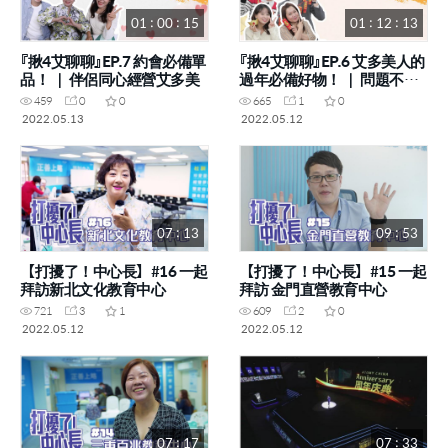
01 : 00 : 15
01 : 12 : 13
『揪4艾聊聊』EP.7 約會必備單
『揪4艾聊聊』EP.6 艾多美人的
品！ ｜ 伴侶同心經營艾多美
過年必備好物！ ｜ 問題不要
欠過年！艾多美大哉問
459
0
0
665
1
0
2022.05.13
2022.05.12
07 : 13
09 : 53
【打擾了！中心長】#16 一起
【打擾了！中心長】#15 一起
拜訪新北文化教育中心
拜訪 金門直營教育中心
721
3
1
609
2
0
2022.05.12
2022.05.12
07 : 17
07 : 33