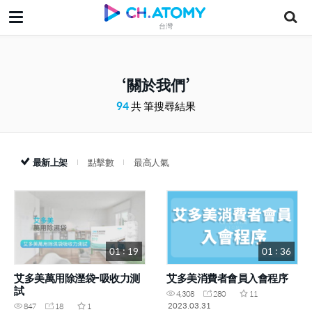
台灣
關於我們
94
共 筆搜尋結果
最新上架
點擊數
最高人氣
01 : 19
01 : 36
艾多美萬用除溼袋-吸收力測
艾多美消費者會員入會程序
試
4,308
280
11
2023.03.31
847
18
1