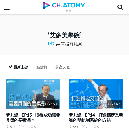
台灣
艾多美學院
162
共 筆搜尋結果
最新上架
點擊數
最高人氣
05 : 53
05 : 42
夢凡達 - EP15 - 取得成功需要
夢凡達 - EP14 - 打造穩定又明
具備的要素是？
智的雙軌制系統的方法
642
4
0
565
7
0