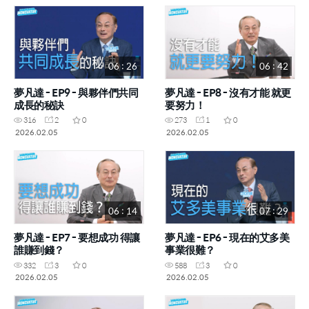
06 : 26
06 : 42
夢凡達 - EP9 - 與夥伴們共同
夢凡達 - EP8 - 沒有才能 就更
成長的秘訣
要努力！
316
2
0
273
1
0
2026.02.05
2026.02.05
06 : 14
07 : 29
夢凡達 - EP7 - 要想成功 得讓
夢凡達 - EP6 - 現在的艾多美
誰賺到錢？
事業很難？
332
3
0
588
3
0
2026.02.05
2026.02.05