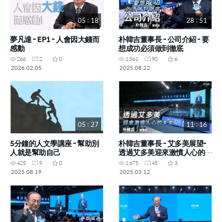
05 : 18
28 : 51
夢凡達 - EP1 - 人會因大錢而
朴韓吉董事長 - 公司介紹 - 要
感動
想成功必須做到徹底
266
2
0
1,561
90
6
2026.02.05
2025.08.22
05 : 27
11 : 16
5分鐘的人文學講座 - 幫助別
朴韓吉董事長 - 艾多美展望-
人就是幫助自己
透過艾多美迎來激憤人心的未
來
425
9
0
1,675
45
3
2025.08.19
2025.03.12