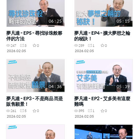
06 : 25
05 : 15
夢凡達 - EP5 - 尋找珍珠般夥
夢凡達 - EP4 - 擴大夢想之輪
伴的方法
的秘訣！
247
3
0
259
1
0
2026.02.05
2026.02.05
04 : 36
05 : 39
夢凡達 - EP3 - 不是商品 而是
夢凡達 - EP2 - 艾多美有這麼
販售願景！
難嗎
261
5
0
395
1
0
2026.02.05
2026.02.05