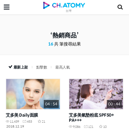
台灣
熱銷商品
16
共 筆搜尋結果
最新上架
點擊數
最高人氣
04 : 54
00 : 44
艾多美 Daily面膜
艾多美氣墊粉底 SPF50+
PA+++
11,439
453
21
2018.12.19
9,086
121
10