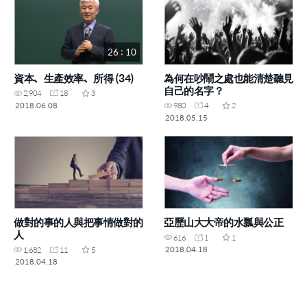
26 : 10
資本、生產效率、所得 (34)
為何在吵鬧之處也能清楚聽見
自己的名字？
2,904
18
3
2018.06.08
980
4
2
2018.05.15
做對的事的人與把事情做對的
亞歷山大大帝的水瓢與公正
人
616
1
1
2018.04.18
1,682
11
5
2018.04.18