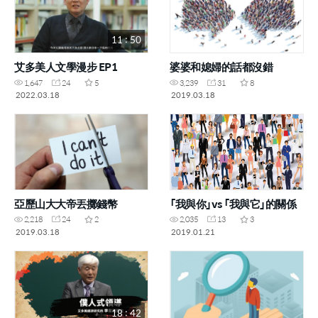
11 : 50
艾多美人文學漫步 EP1
婆婆和媳婦的話都沒錯
1,647
24
5
3,239
31
8
2022.03.18
2019.03.18
亞歷山大大帝丟擲錢幣
「我與你」vs 「我與它」的關係
2,218
24
2
2,035
13
3
2019.03.18
2019.01.21
18 : 42