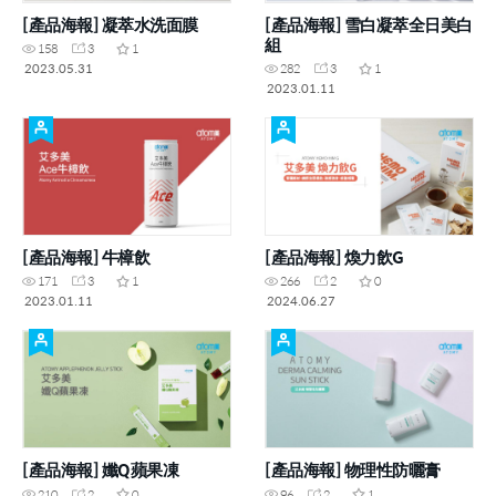
[產品海報] 凝萃水洗面膜
[產品海報] 雪白凝萃全日美白
組
158
3
1
2023.05.31
282
3
1
2023.01.11
[產品海報] 牛樟飲
[產品海報] 煥力飲G
171
3
1
266
2
0
2023.01.11
2024.06.27
[產品海報] 孅Q蘋果凍
[產品海報] 物理性防曬膏
210
2
0
96
2
1