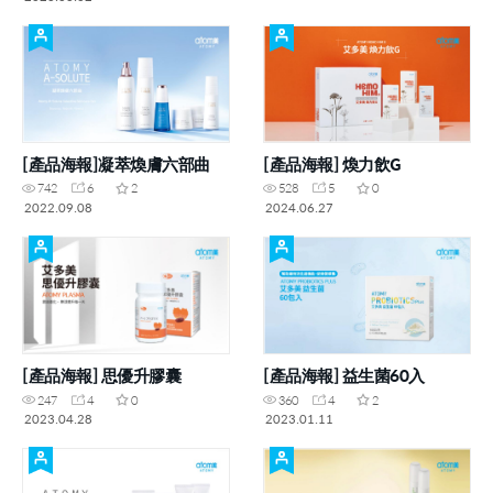
[產品海報]凝萃煥膚六部曲
[產品海報] 煥力飲G
742
6
2
528
5
0
2022.09.08
2024.06.27
[產品海報] 思優升膠囊
[產品海報] 益生菌60入
247
4
0
360
4
2
2023.04.28
2023.01.11