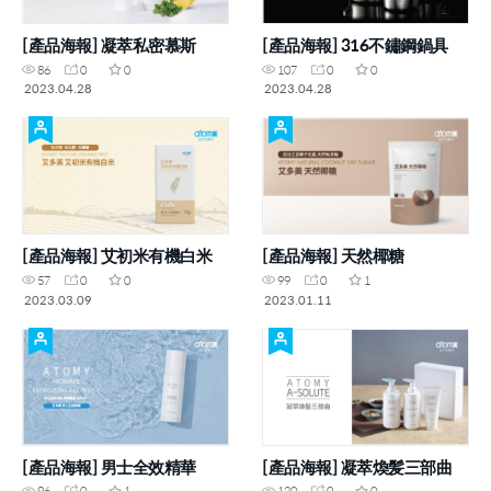
[產品海報] 凝萃私密慕斯
[產品海報] 316不鏽鋼鍋具
86
0
0
107
0
0
2023.04.28
2023.04.28
[產品海報] 艾初米有機白米
[產品海報] 天然椰糖
57
0
0
99
0
1
2023.03.09
2023.01.11
[產品海報] 男士全效精華
[產品海報] 凝萃煥髪三部曲
96
0
1
120
0
0