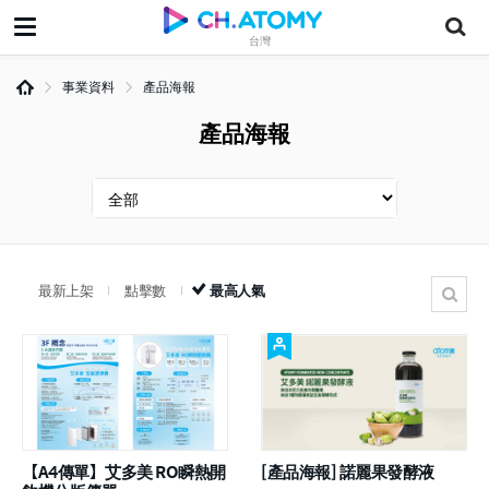
台灣
事業資料
產品海報
產品海報
最新上架
點擊數
最高人氣
【A4傳單】艾多美 RO瞬熱開
[產品海報] 諾麗果發酵液