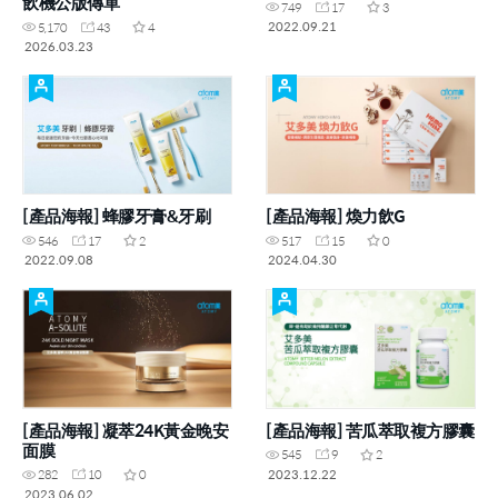
飲機公版傳單
749
17
3
2022.09.21
5,170
43
4
2026.03.23
[產品海報] 蜂膠牙膏&牙刷
[產品海報] 煥力飲G
546
17
2
517
15
0
2022.09.08
2024.04.30
[產品海報] 凝萃24K黃金晚安
[產品海報] 苦瓜萃取複方膠囊
面膜
545
9
2
2023.12.22
282
10
0
2023.06.02