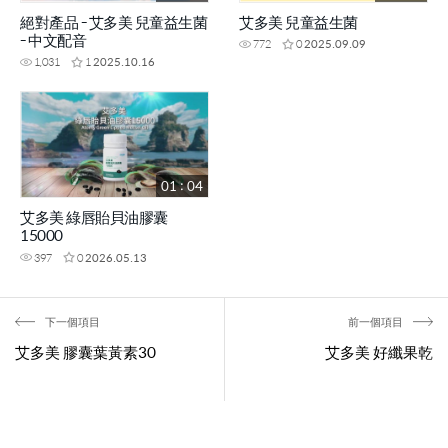
絕對產品 - 艾多美 兒童益生菌
艾多美 兒童益生菌
- 中文配音
772
0
2025.09.09
1,031
1
2025.10.16
01 : 04
艾多美 綠唇貽貝油膠囊
15000
397
0
2026.05.13
下一個項目
前一個項目
艾多美 膠囊葉黃素30
艾多美 好纖果乾