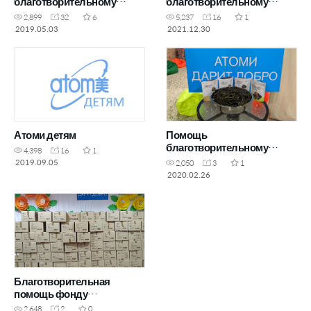
благотворительному
благотворительному
фонду &"Кораблик&"
фонду &"Солнечный
2,899
32
6
5,237
16
1
город&"
2019.05.03
2021.12.30
Атоми детям
Помощь
благотворительному
4,398
16
1
фонду &"Старость в
2019.09.05
2,050
3
1
радость&"
2020.02.26
Благотворительная
помощь фонду
&"София&"
2,648
2
0