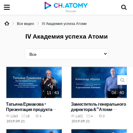
Россия
Все видео
IV Академия успеха Атоми
IV Академия успеха Атоми
11 : 43
06 : 40
Татьяна Ермакова -
Заместитель генерального
Презентация продукта
директора &"Атоми
Атоми Скин Кеар
Россия&" Александр
1,063
18
4
1,602
4
0
Шестиступенчатая система
Абдиев - О достижениях
2019.09.21
2019.09.21
по уходу за кожей
компании