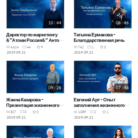
10 : 44
08 : 46
Директор по маркетингу
Татьяна Ермакова -
&"Атоми Россия&" Антон
Благодарственная речь
Ламбрианов - Маркетинг
4,614
44
9
742
1
0
план Атоми
2019.09.21
2019.09.21
09 : 28
07 : 48
Жанна Казарова -
Евгений Арт - Опыт
Презентация жизненного
заполнения жизненного
сценария
сценария
827
3
0
1,089
2
1
2019.09.21
2019.09.21