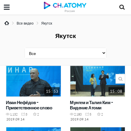
Россия
Все видео
Якутск
Якутск
15 : 53
15 : 08
Иван Нефёдов -
Мунгем и Талия Ким -
Приветственное слово
Видение Атоми
1,132
3
2
2,180
5
2
2019.09.14
2019.09.14