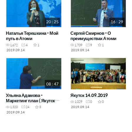
20 : 25
16 : 29
Наталья Терешкина - Мой
Сергей Смирнов - О
путь в Атоми
преимуществах Атоми
1,672
4
1
1,709
9
1
2019.09.14
2019.09.14
08 : 47
Ульяна Адамова -
Якутск 14.09.2019
Маркетинг план ( Якутский
1,029
0
0
язык )
2019.09.14
1,320
24
3
2019.09.14