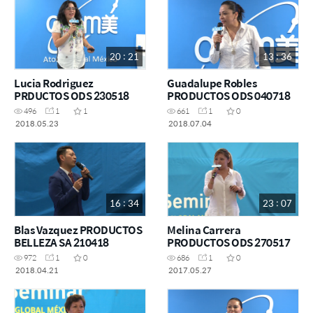
20 : 21
13 : 36
Lucia Rodriguez
Guadalupe Robles
PRDUCTOS ODS 230518
PRODUCTOS ODS 040718
496
1
1
661
1
0
2018.05.23
2018.07.04
16 : 34
23 : 07
Blas Vazquez PRODUCTOS
Melina Carrera
BELLEZA SA 210418
PRODUCTOS ODS 270517
972
1
0
686
1
0
2018.04.21
2017.05.27