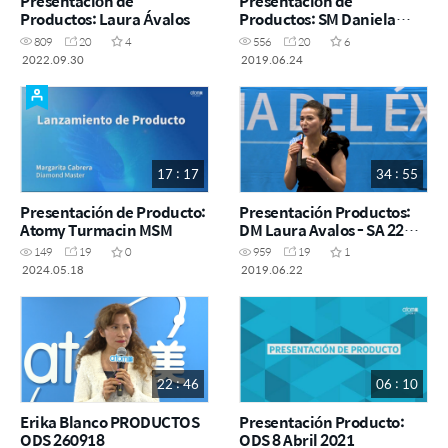
Presentación de
Presentación de
Productos: Laura Ávalos
Productos: SM Daniela
Gómez
809
20
4
556
20
6
2022.09.30
2019.06.24
17 : 17
34 : 55
Presentación de Producto:
Presentación Productos:
Atomy Turmacin MSM
DM Laura Avalos - SA 22
Junio 2019
149
19
0
959
19
1
2024.05.18
2019.06.22
22 : 46
06 : 10
Erika Blanco PRODUCTOS
Presentación Producto:
ODS 260918
ODS 8 Abril 2021