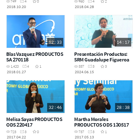
749
4
0
960
4
2
2018.10.20
2018.04.28
12 : 33
14 : 17
Blas Vazquez PRODUCTOS
Presentación Productos:
SA 270118
SRM Guadalupe Figueroa
1,420
4
1
337
3
3
2018.01.27
2024.06.15
32 : 46
28 : 38
Melisa Sayas PRODUCTOS
Martha Morales
ODS 220417
PRODUCTOS ODS 130517
723
3
0
737
3
1
2017.04.22
2017.05.13