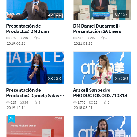
25 : 21
09 : 57
Presentación de
DM Daniel Ducarmell:
Productos: DM Juan
Presentación SA Enero
Manuel Bustos - ODS 26
375
39
6
487
35
6
agosto 2019
2019.08.26
2021.01.23
28 : 33
25 : 30
Presentación de
Araceli Sanpedro
Productos: Daniela Salas -
PRODUCTOS ODS 210318
14 diciembre 2019
825
34
3
1,778
32
3
2019.12.14
2018.03.21