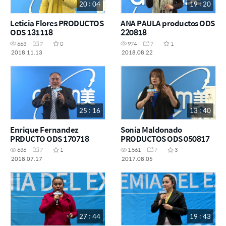
20 : 04
19 : 20
Leticia Flores PRODUCTOS
ANA PAULA productos ODS
ODS 131118
220818
663
7
0
974
7
1
2018.11.13
2018.08.22
25 : 16
13 : 40
Enrique Fernandez
Sonia Maldonado
PRDUCTO ODS 170718
PRODUCTOS ODS 050817
636
7
1
1,561
7
3
2018.07.17
2017.08.05
27 : 44
19 : 43