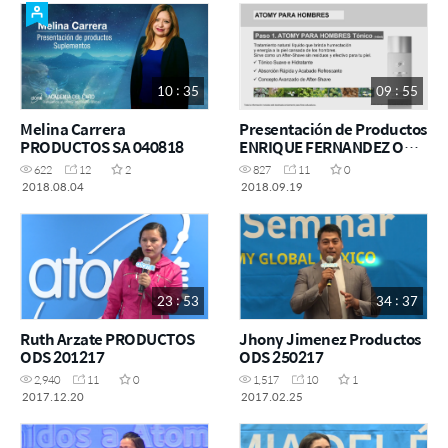
10 : 35
09 : 55
Melina Carrera
Presentación de Productos
PRODUCTOS SA 040818
ENRIQUE FERNANDEZ ODS
091918
622
12
2
827
11
0
2018.08.04
2018.09.19
23 : 53
34 : 37
Ruth Arzate PRODUCTOS
Jhony Jimenez Productos
ODS 201217
ODS 250217
2,940
11
0
1,517
10
1
2017.12.20
2017.02.25