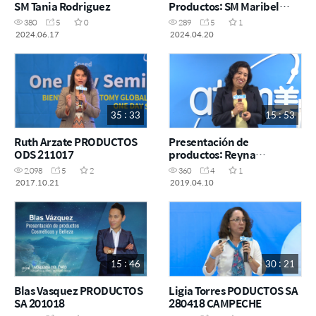
SM Tania Rodriguez
Productos: SM Maribel
Martinez
380
5
0
289
5
1
2024.06.17
2024.04.20
35 : 33
15 : 53
Ruth Arzate PRODUCTOS
Presentación de
ODS 211017
productos: Reyna
Fernández - ODS 10 Abril
2,098
5
2
360
4
1
2019
2017.10.21
2019.04.10
15 : 46
30 : 21
Blas Vasquez PRODUCTOS
Ligia Torres PODUCTOS SA
SA 201018
280418 CAMPECHE