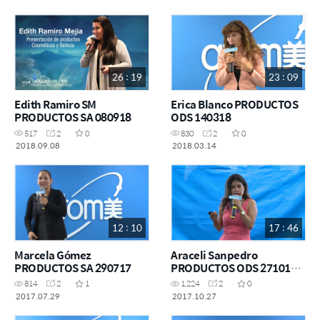
26 : 19
23 : 09
Edith Ramiro SM
Erica Blanco PRODUCTOS
PRODUCTOS SA 080918
ODS 140318
517
2
0
830
2
0
2018.09.08
2018.03.14
12 : 10
17 : 46
Marcela Gómez
Araceli Sanpedro
PRODUCTOS SA 290717
PRODUCTOS ODS 271017
Pebla
814
2
1
1,224
2
0
2017.07.29
2017.10.27