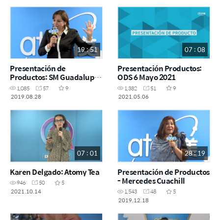
19 : 51
07 : 08
Presentación de
Presentación Productos:
Productos: SM Guadalupe
ODS 6 Mayo 2021
Robles - ODS 28 agosto
1,085
57
9
1,382
51
9
2019
2019.08.28
2021.05.06
07 : 01
28 : 19
Karen Delgado: Atomy Tea
Presentación de Productos
- Mercedes Cuachill
946
50
5
2021.10.14
1,543
48
5
2019.12.18