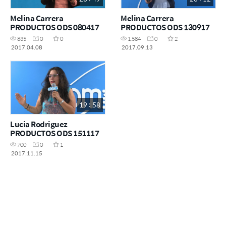
Melina Carrera
Melina Carrera
PRODUCTOS ODS 080417
PRODUCTOS ODS 130917
835
0
0
1,584
0
2
2017.04.08
2017.09.13
19 : 58
Lucia Rodriguez
PRODUCTOS ODS 151117
700
0
1
2017.11.15