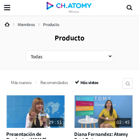
México
Miembros
Producto
Producto
Más nuevos
Recomendados
Más vistos
29 : 51
02 : 45
Presentación de
Diana Fernandez: Atomy