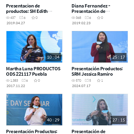
Presentacion de
Diana Fernandez -
productos: SM Edith
Presentación de
Ramiro - SA Abril 2019
productos: SA 23 Feb 2019
437
6
0
368
6
0
2019.04.27
2019.02.23
10 : 04
25 : 17
Martha Luna PRODUCTOS
Presentación Productos:
ODS 221117 Puebla
SRM Jessica Ramiro
1,383
6
0
570
5
1
2017.11.22
2024.07.17
40 : 29
27 : 15
Presentación Productos:
Presentación de