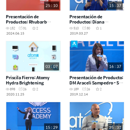
25 : 10
15 : 37
Presentación de
Presentación de
Productos: Rhubarb
Productos: Diana
Queen
Fernández - ODS 27 Marzo
152
31
2
510
30
1
2024.06.15
2019.03.27
03 : 07
16 : 37
Priscila Fierro: Atomy
Presentación de Producto:
Hydra Brightening
DM Araceli Sampedro - SA
14 diciembre 2019
898
26
2
189
26
2
2020.11.25
2019.12.14
15 : 29
25 : 31