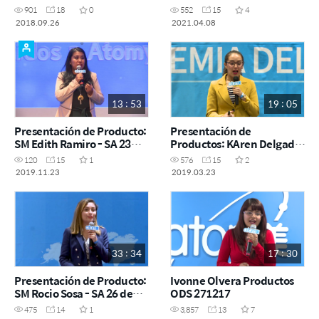
901
18
0
552
15
4
2018.09.26
2021.04.08
13 : 53
19 : 05
Presentación de Producto:
Presentación de
SM Edith Ramiro - SA 23
Productos: KAren Delgado
noviembre CDMX
- SA 23 Marzo
120
15
1
576
15
2
2019.11.23
2019.03.23
33 : 34
17 : 30
Presentación de Producto:
Ivonne Olvera Productos
SM Rocio Sosa - SA 26 de
ODS 271217
octubre 2019
475
14
1
3,857
13
7