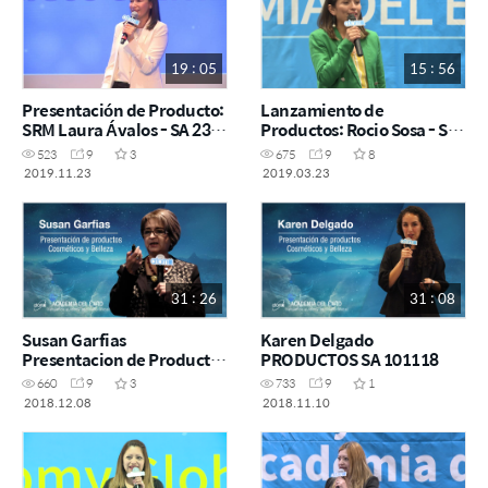
19 : 05
15 : 56
Presentación de Producto:
Lanzamiento de
SRM Laura Ávalos - SA 23
Productos: Rocio Sosa - SA
noviembre CDMX
23 Marzo
523
9
3
675
9
8
2019.11.23
2019.03.23
31 : 26
31 : 08
Susan Garfias
Karen Delgado
Presentacion de Productos
PRODUCTOS SA 101118
SA 081218
660
9
3
733
9
1
2018.12.08
2018.11.10