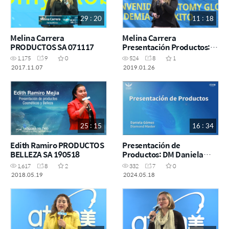
29 : 20
11 : 18
Melina Carrera
Melina Carrera
PRODUCTOS SA 071117
Presentación Productos:
SA 26 Enero 2019
1,175
9
0
524
8
1
2017.11.07
2019.01.26
25 : 15
16 : 34
Edith Ramiro PRODUCTOS
Presentación de
BELLEZA SA 190518
Productos: DM Daniela
Gómez
1,617
8
2
332
7
0
2018.05.19
2024.05.18