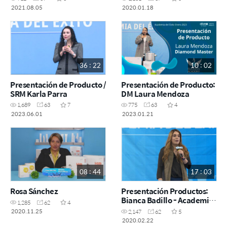
2021.08.05
2020.01.18
36 : 22
10 : 02
Presentación de Producto /
Presentación de Producto:
SRM Karla Parra
DM Laura Mendoza
1,689
63
7
775
63
4
2023.06.01
2023.01.21
08 : 44
17 : 03
Rosa Sánchez
Presentación Productos:
Bianca Badillo - Academia
1,285
62
4
del Éxito: Tijuana 22 de
2020.11.25
2,147
62
5
Febrero 2020
2020.02.22