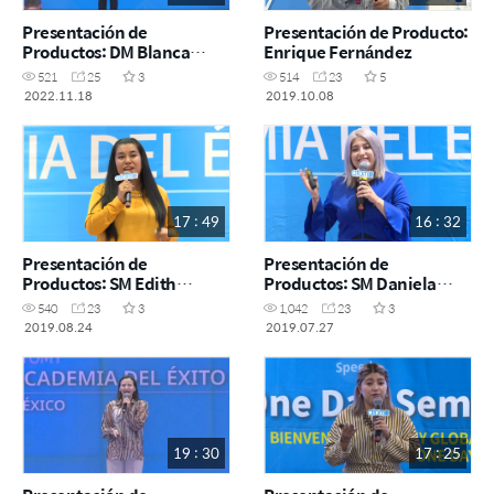
Presentación de
Presentación de Producto:
Productos: DM Blanca
Enrique Fernández
Villalonga
521
25
3
514
23
5
2022.11.18
2019.10.08
17 : 49
16 : 32
Presentación de
Presentación de
Productos: SM Edith
Productos: SM Daniela
Ramiro - SA 24 agosto 2019
Gomez - SA 27 Julio
540
23
3
1,042
23
3
2019.08.24
2019.07.27
19 : 30
17 : 25