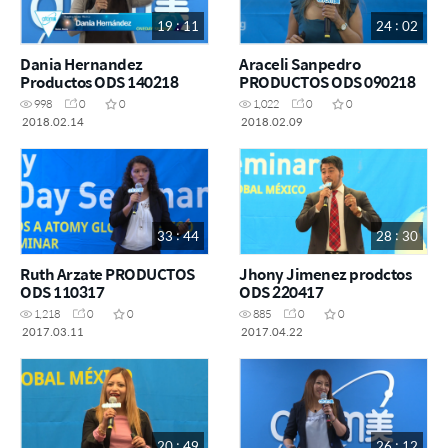
19 : 11
24 : 02
Dania Hernandez
Araceli Sanpedro
Productos ODS 140218
PRODUCTOS ODS 090218
998
0
0
1,022
0
0
2018.02.14
2018.02.09
33 : 44
28 : 30
Ruth Arzate PRODUCTOS
Jhony Jimenez prodctos
ODS 110317
ODS 220417
1,218
0
0
885
0
0
2017.03.11
2017.04.22
20 : 49
26 : 12