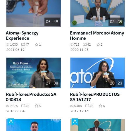
05 : 49
03 : 35
Atomy: Synergy
Emmanuel Moreno: Atomy
Experience
Homme
1,000
47
1
715
42
2
2021.06.19
2020.11.25
27 : 38
20 : 23
Rubí Flores Productos SA
Rubí Flores PRODUCTOS
040818
SA 161217
2,276
42
5
5,488
42
6
2018.08.04
2017.12.16