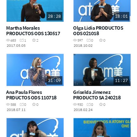
28 : 28
18 : 01
Martha Morales
Olga Lidia PRODUCTOS
PRODUCTOS ODS 130517
ODS 021018
683
1
2
597
0
0
2017.05.05
2018.10.02
31 : 09
11 : 27
Ana Paula Flores
Griselda Jimenez
PRDUCTOS ODS 110718
PRODUCTO SA 240218
588
0
0
930
0
0
2018.07.11
2018.02.24