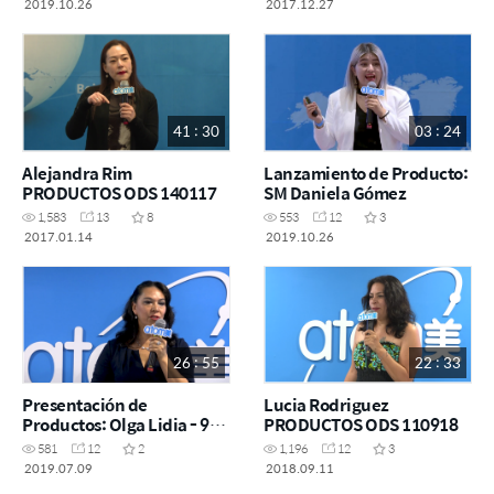
2019.10.26
2017.12.27
41 : 30
03 : 24
Alejandra Rim
Lanzamiento de Producto:
PRODUCTOS ODS 140117
SM Daniela Gómez
1,583
13
8
553
12
3
2017.01.14
2019.10.26
26 : 55
22 : 33
Presentación de
Lucia Rodriguez
Productos: Olga Lidia - 9
PRODUCTOS ODS 110918
Julio
581
12
2
1,196
12
3
2019.07.09
2018.09.11