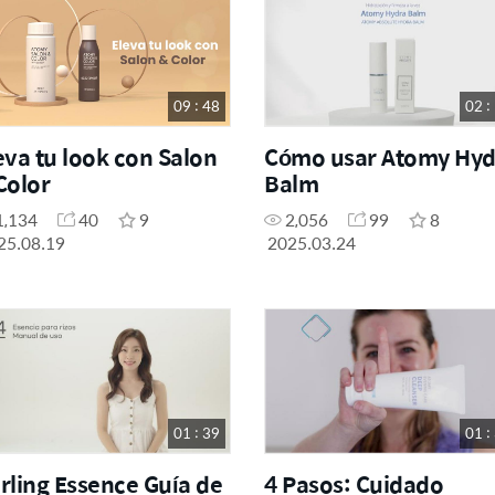
09 : 48
02 :
eva tu look con Salon
Cómo usar Atomy Hyd
Color
Balm
1,134
40
9
2,056
99
8
25.08.19
2025.03.24
01 : 39
01 :
rling Essence Guía de
4 Pasos: Cuidado