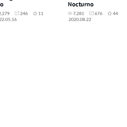
o
Nocturno
2,279
246
11
7,281
676
44
22.05.16
2020.08.22