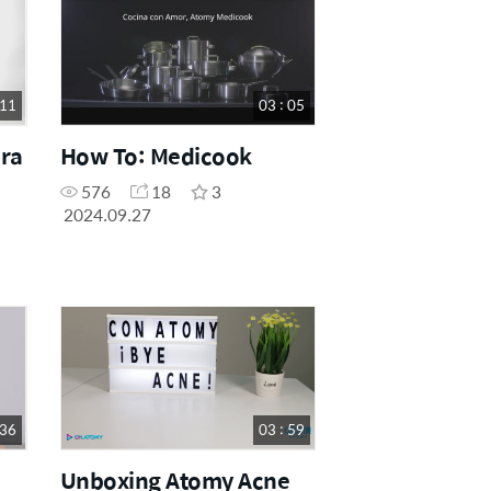
 11
03 : 05
ra
How To: Medicook
576
18
3
2024.09.27
 36
03 : 59
Unboxing Atomy Acne