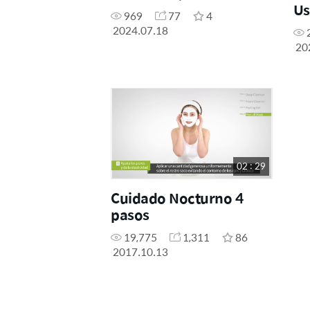
Us
969
77
4
2024.07.18
20
02 : 29
Cuidado Nocturno 4
pasos
19,775
1,311
86
2017.10.13