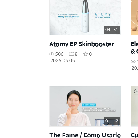
04 : 51
Atomy EP Skinbooster
El
& 
506
8
0
2026.05.05
20
01 : 42
The Fame / Cómo Usarlo
Cu