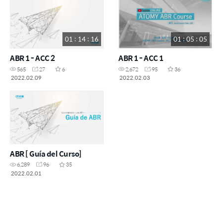
01 : 14 : 16
01 : 05 : 05
ABR 1 - ACC 2
ABR 1 - ACC 1
565
27
6
2,672
95
36
2022.02.09
2022.02.03
ABR [ Guía del Curso]
6,289
96
35
2022.02.01