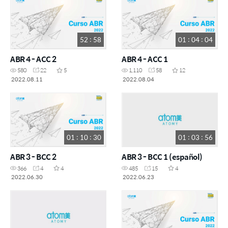
52 : 58
01 : 04 : 04
ABR 4 - ACC 2
ABR 4 - ACC 1
580
22
5
1,110
58
12
2022.08.11
2022.08.04
01 : 10 : 30
01 : 03 : 56
ABR 3 - BCC 2
ABR 3 - BCC 1 (español)
366
4
4
485
15
4
2022.06.30
2022.06.23