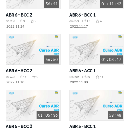
56 : 41
01 : 11 : 42
ABR 6 - BCC 2
ABR 6 - BCC 1
203
3
2
353
17
4
2022.11.24
2022.11.17
56 : 50
01 : 08 : 17
ABR 6 - ACC 2
ABR 6 - ACC 1
473
11
5
899
39
11
2022.11.10
2022.11.03
01 : 05 : 36
58 : 48
ABR 5 - BCC 2
ABR 5 - BCC 1