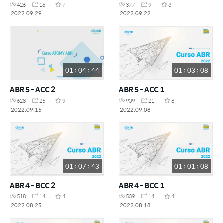
426
16
7
377
9
3
2022.09.29
2022.09.22
01 : 04 : 44
01 : 03 : 08
ABR 5 - ACC 2
ABR 5 - ACC 1
628
25
9
909
21
8
2022.09.15
2022.09.08
01 : 07 : 43
01 : 01 : 08
ABR 4 - BCC 2
ABR 4 - BCC 1
518
14
4
539
14
4
2022.08.25
2022.08.18