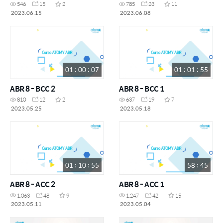
546
15
2
785
23
11
2023.06.15
2023.06.08
01 : 00 : 07
01 : 01 : 55
ABR 8 - BCC 2
ABR 8 - BCC 1
810
12
2
637
19
7
2023.05.25
2023.05.18
01 : 10 : 55
58 : 45
ABR 8 - ACC 2
ABR 8 - ACC 1
1,063
48
9
1,247
42
15
2023.05.11
2023.05.04