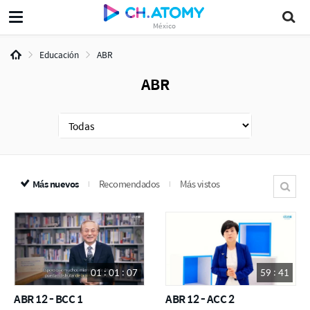
México
Educación
ABR
ABR
Más nuevos
Recomendados
Más vistos
01 : 01 : 07
59 : 41
ABR 12 - BCC 1
ABR 12 - ACC 2