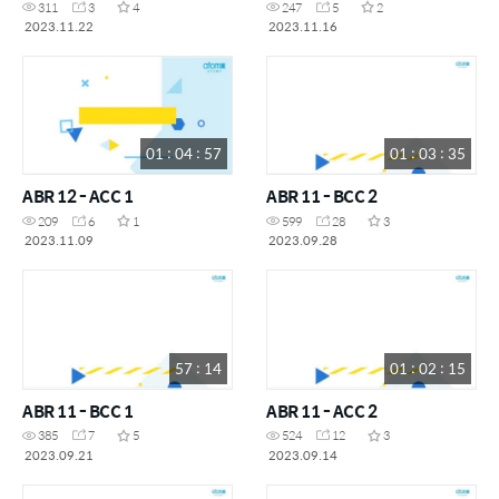
311
3
4
247
5
2
2023.11.22
2023.11.16
01 : 04 : 57
01 : 03 : 35
ABR 12 - ACC 1
ABR 11 - BCC 2
209
6
1
599
28
3
2023.11.09
2023.09.28
57 : 14
01 : 02 : 15
ABR 11 - BCC 1
ABR 11 - ACC 2
385
7
5
524
12
3
2023.09.21
2023.09.14