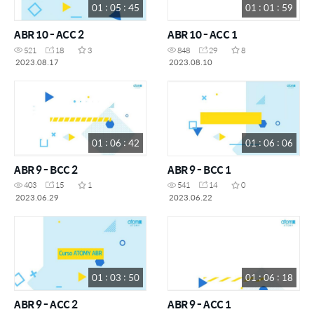
01 : 05 : 45
01 : 01 : 59
ABR 10 - ACC 2
ABR 10 - ACC 1
521
18
3
848
29
8
2023.08.17
2023.08.10
01 : 06 : 42
01 : 06 : 06
ABR 9 - BCC 2
ABR 9 - BCC 1
403
15
1
541
14
0
2023.06.29
2023.06.22
01 : 03 : 50
01 : 06 : 18
ABR 9 - ACC 2
ABR 9 - ACC 1