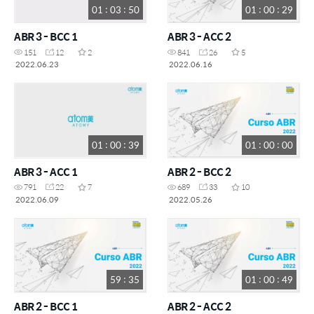
01 : 03 : 50
01 : 00 : 29
ABR 3 - BCC 1
ABR 3 - ACC 2
151
12
2
841
26
5
2022.06.23
2022.06.16
01 : 00 : 39
01 : 00 : 00
ABR 3 - ACC 1
ABR 2 - BCC 2
791
22
7
689
33
10
2022.06.09
2022.05.26
59 : 35
01 : 00 : 49
ABR 2 - BCC 1
ABR 2 - ACC 2