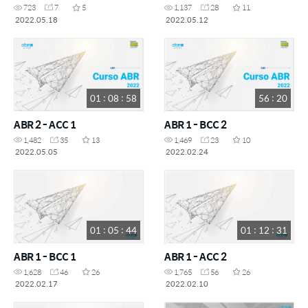
723
7
5
1,137
28
11
2022.05.18
2022.05.12
01 : 08 : 58
56 : 20
ABR 2 - ACC 1
ABR 1 - BCC 2
1,482
35
13
1,469
23
10
2022.05.05
2022.02.24
01 : 05 : 44
01 : 12 : 31
ABR 1 - BCC 1
ABR 1 - ACC 2
1,628
46
26
1,765
56
26
2022.02.17
2022.02.10