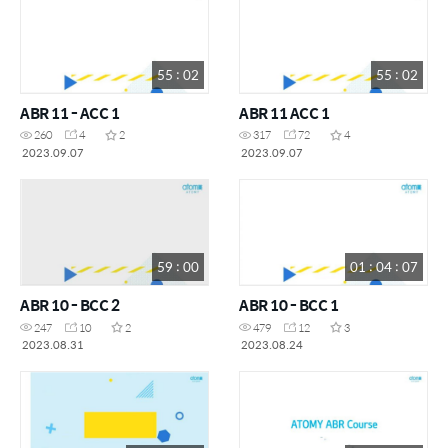
55 : 02
55 : 02
ABR 11 - ACC 1
ABR 11 ACC 1
260
4
2
317
72
4
2023.09.07
2023.09.07
59 : 00
01 : 04 : 07
ABR 10 - BCC 2
ABR 10 - BCC 1
247
10
2
479
12
3
2023.08.31
2023.08.24