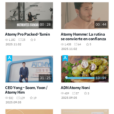
00 : 28
00 : 44
Atomy Pro Packed-Tamin
Atomy Homme: La rutina
se convierte en confianza
1,182
25
3
2025.11.02
1,408
64
5
2025.11.02
31 : 25
13 : 59
CEO Yong - Soom, Yoon /
ADN Atomy Noni
Atomy Him
459
57
3
2025.09.05
532
129
19
2025.09.05