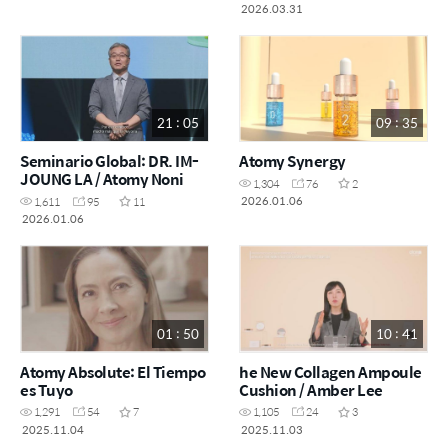
2026.03.31
21 : 05
09 : 35
Seminario Global: DR. IM-
Atomy Synergy
JOUNG LA / Atomy Noni
1,304
76
2
2026.01.06
1,611
95
11
2026.01.06
01 : 50
10 : 41
Atomy Absolute: El Tiempo
he New Collagen Ampoule
es Tuyo
Cushion / Amber Lee
1,291
54
7
1,105
24
3
2025.11.04
2025.11.03