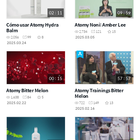
02 : 11
09 : 59
Cómo usar Atomy Hydra
Atomy Noni: Amber Lee
Balm
2,734
121
15
2025.03.05
2,056
99
8
2025.03.24
00 : 15
57 : 57
Atomy Bitter Melon
Atomy Trainings Bitter
Melon
1,638
84
5
2025.02.22
722
149
13
2025.02.16