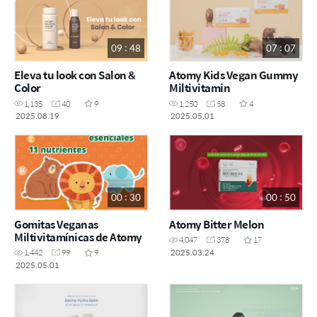
09 : 48
07 : 07
Eleva tu look con Salon &
Atomy Kids Vegan Gummy
Color
Miltivitamin
1,135
40
9
1,250
58
4
2025.08.19
2025.05.01
00 : 30
00 : 50
Gomitas Veganas
Atomy Bitter Melon
Miltivitamínicas de Atomy
4,047
378
17
2025.03.24
1,442
99
9
2025.05.01