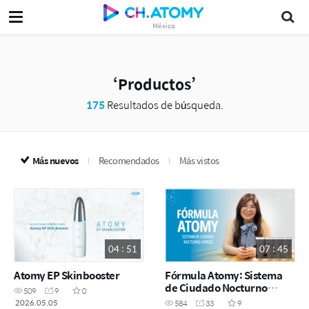
México
Productos
175
Resultados de búsqueda.
Más nuevos
Recomendados
Más vistos
04 : 51
07 : 45
Atomy EP Skinbooster
Fórmula Atomy: Sistema
de Ciudado Nocturno
509
9
0
pasos
2026.05.05
584
33
9