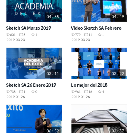
04 : 55
04 : 49
Sketch SA Marzo 2019
Video Sketch SA Febrero
601
3
1
779
11
1
2019.03.23
2019.03.23
03 : 11
03 : 22
Sketch SA 26 Enero 2019
Lo mejor del 2018
738
1
0
961
16
4
2019.01.26
2019.01.26
06 : 52
03 : 57