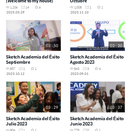
(Welcome to my house)
Octubre
1,206
14
6
1,008
1
1
2025.03.29
2023.11.10
03 : 50
03 : 20
Sketch Academia del Éxito
Sketch Academia del Éxito
Septiembre
Agosto 2023
857
1
1
843
3
4
2023.10.12
2023.09.01
03 : 29
03 : 37
Sketch Academia del Éxito
Sketch Academia del Éxito
Julio 2023
Junio 2023
806
1
1
778
0
1