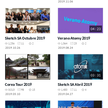
2019.11.06
04 : 58
04 : 23
Sketch SA Octubre 2019
Verano Atomy 2019
1,256
11
2
1,364
23
2
2019.10.26
2019.08.24
09 : 02
03 : 31
Corea Tour 2019
Sketch SA Abril 2019
3,013
98
15
1,483
11
4
2019.05.10
2019.04.27