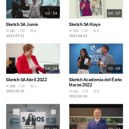
03 : 54
04 : 07
Sketch SA Junio
Sketch SA Mayo
181
0
0
294
0
0
2022.07.21
2022.06.23
04 : 34
03 : 09
Sketch SA Abril 2022
Sketch Academia del Éxito
Marzo 2022
338
0
1
2022.05.20
426
0
0
2022.03.24