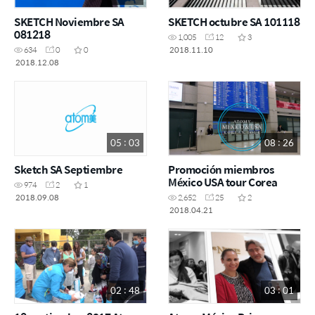
SKETCH Noviembre SA
SKETCH octubre SA 101118
081218
1,005
12
3
2018.11.10
634
0
0
2018.12.08
05 : 03
08 : 26
Sketch SA Septiembre
Promoción miembros
México USA tour Corea
974
2
1
2018.09.08
2,652
25
2
2018.04.21
02 : 48
03 : 01