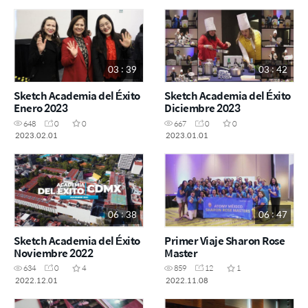
03 : 39
03 : 42
Sketch Academia del Éxito
Sketch Academia del Éxito
Enero 2023
Diciembre 2023
648
0
0
667
0
0
2023.02.01
2023.01.01
06 : 38
06 : 47
Sketch Academia del Éxito
Primer Viaje Sharon Rose
Noviembre 2022
Master
634
0
4
859
12
1
2022.12.01
2022.11.08