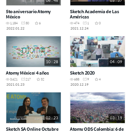
06 : 46
03 : 37
5to aniversario Atomy
Sketch Academia de Las
México
Américas
1,184
30
6
474
1
0
2022.01.22
2021.12.24
10 : 28
04 : 09
Atomy México: 4 años
Sketch 2020
3,621
217
32
688
9
4
2021.01.23
2020.12.19
02 : 23
03 : 19
Sketch SA Online Octubre
Atomy ODS Colombia: 6 de