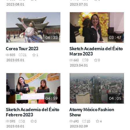
2023.08.01
2023.07.01
06 : 33
03 : 47
Corea Tour 2023
Sketch Academia del Éxito
Marzo 2023
835
21
1
2023.05.01
660
0
0
2023.04.01
04 : 59
04 : 05
Sketch Academia del Éxito
Atomy México Fashion
Febrero 2023
Show
595
0
0
690
10
4
2023.03.01
2023.02.09