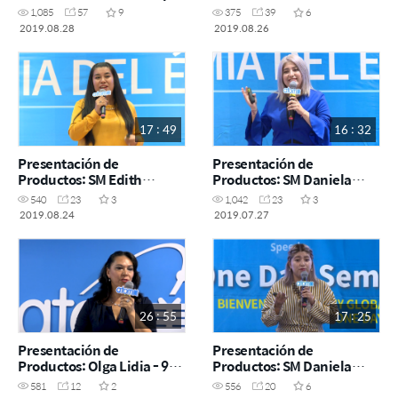
Robles - ODS 28 agosto
Manuel Bustos - ODS 26
1,085
57
9
375
39
6
2019
agosto 2019
2019.08.28
2019.08.26
17 : 49
16 : 32
Presentación de
Presentación de
Productos: SM Edith
Productos: SM Daniela
Ramiro - SA 24 agosto 2019
Gomez - SA 27 Julio
540
23
3
1,042
23
3
2019.08.24
2019.07.27
26 : 55
17 : 25
Presentación de
Presentación de
Productos: Olga Lidia - 9
Productos: SM Daniela
Julio
Gómez
581
12
2
556
20
6