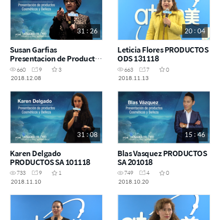
31 : 26
20 : 04
Susan Garfias
Leticia Flores PRODUCTOS
Presentacion de Productos
ODS 131118
SA 081218
660
9
3
663
7
0
2018.12.08
2018.11.13
31 : 08
15 : 46
Karen Delgado
Blas Vasquez PRODUCTOS
PRODUCTOS SA 101118
SA 201018
733
9
1
749
4
0
2018.11.10
2018.10.20