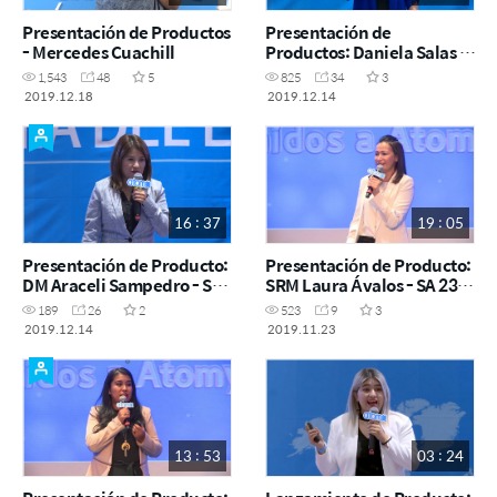
Presentación de Productos
Presentación de
- Mercedes Cuachill
Productos: Daniela Salas -
14 diciembre 2019
1,543
48
5
825
34
3
2019.12.18
2019.12.14
16 : 37
19 : 05
Presentación de Producto:
Presentación de Producto:
DM Araceli Sampedro - SA
SRM Laura Ávalos - SA 23
14 diciembre 2019
noviembre CDMX
189
26
2
523
9
3
2019.12.14
2019.11.23
13 : 53
03 : 24