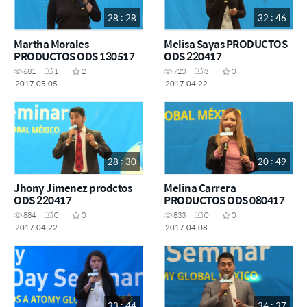
28 : 28
32 : 46
Martha Morales
Melisa Sayas PRODUCTOS
PRODUCTOS ODS 130517
ODS 220417
681
1
2
720
3
0
2017.05.05
2017.04.22
28 : 30
20 : 49
Jhony Jimenez prodctos
Melina Carrera
ODS 220417
PRODUCTOS ODS 080417
884
0
0
833
0
0
2017.04.22
2017.04.08
33 : 44
34 : 37