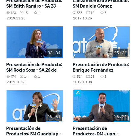
Presentación de Producto:
Lanzamiento de Producto:
SM Edith Ramiro - SA 23
SM Daniela Gómez
noviembre CDMX
120
15
1
553
12
3
2019.11.23
2019.10.26
33 : 34
25 : 31
Presentación de Producto:
Presentación de Producto:
SM Rocio Sosa - SA 26 de
Enrique Fernández
octubre 2019
474
14
1
514
23
5
2019.10.26
2019.10.08
19 : 51
25 : 21
Presentación de
Presentación de
Productos: SM Guadalupe
Productos: DM Juan