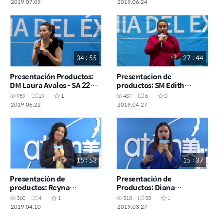
2019.07.09
2019.06.24
34 : 55
27 : 44
Presentación Productos:
Presentacion de
DM Laura Avalos - SA 22
productos: SM Edith
Junio 2019
Ramiro - SA Abril 2019
959
19
1
437
6
0
2019.06.22
2019.04.27
15 : 53
15 : 37
Presentación de
Presentación de
productos: Reyna
Productos: Diana
Fernández - ODS 10 Abril
Fernández - ODS 27 Marzo
360
4
1
510
30
1
2019
2019.04.10
2019.03.27