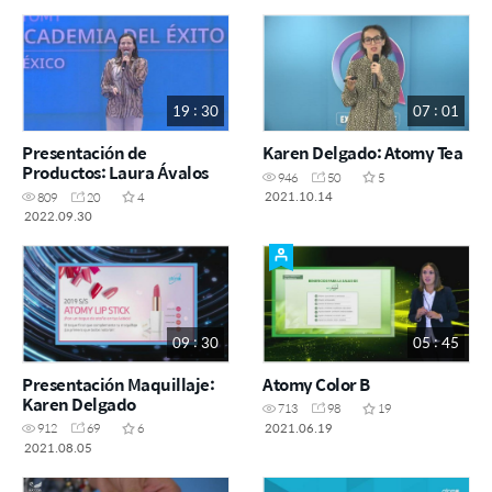
19 : 30
07 : 01
Presentación de
Karen Delgado: Atomy Tea
Productos: Laura Ávalos
946
50
5
2021.10.14
809
20
4
2022.09.30
09 : 30
05 : 45
Presentación Maquillaje:
Atomy Color B
Karen Delgado
713
98
19
2021.06.19
912
69
6
2021.08.05