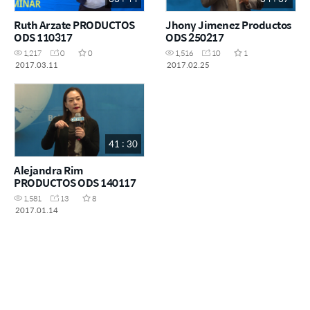
Ruth Arzate PRODUCTOS
Jhony Jimenez Productos
ODS 110317
ODS 250217
1,217
0
0
1,516
10
1
2017.03.11
2017.02.25
41 : 30
Alejandra Rim
PRODUCTOS ODS 140117
1,581
13
8
2017.01.14