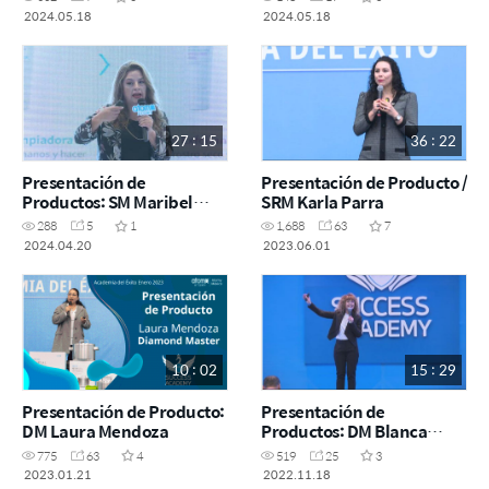
2024.05.18
2024.05.18
27 : 15
36 : 22
Presentación de
Presentación de Producto /
Productos: SM Maribel
SRM Karla Parra
Martinez
288
5
1
1,688
63
7
2024.04.20
2023.06.01
10 : 02
15 : 29
Presentación de Producto:
Presentación de
DM Laura Mendoza
Productos: DM Blanca
Villalonga
775
63
4
519
25
3
2023.01.21
2022.11.18