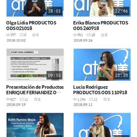
18 : 01
22 : 46
Olga Lidia PRODUCTOS
Erika Blanco PRODUCTOS
ODS 021018
ODS 260918
597
0
0
901
18
0
2018.10.02
2018.09.26
09 : 55
22 : 33
Presentación de Productos
Lucia Rodriguez
ENRIQUE FERNANDEZ ODS
PRODUCTOS ODS 110918
091918
827
11
0
1,196
12
3
2018.09.19
2018.09.11