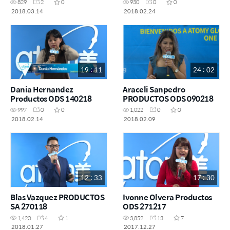
829
2
0
930
0
0
2018.03.14
2018.02.24
19 : 11
24 : 02
Dania Hernandez
Araceli Sanpedro
Productos ODS 140218
PRODUCTOS ODS 090218
997
0
0
1,022
0
0
2018.02.14
2018.02.09
12 : 33
17 : 30
Blas Vazquez PRODUCTOS
Ivonne Olvera Productos
SA 270118
ODS 271217
1,420
4
1
3,852
13
7
2018.01.27
2017.12.27