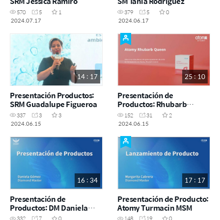
SRM Jessica Ramiro
SM Tania Rodriguez
570
5
1
379
5
0
2024.07.17
2024.06.17
14 : 17
25 : 10
Presentación Productos:
Presentación de
SRM Guadalupe Figueroa
Productos: Rhubarb
Queen
337
3
3
152
31
2
2024.06.15
2024.06.15
16 : 34
17 : 17
Presentación de
Presentación de Producto:
Productos: DM Daniela
Atomy Turmacin MSM
Gómez
332
7
0
148
19
0