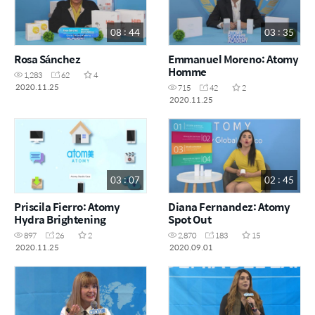
08 : 44
03 : 35
Rosa Sánchez
Emmanuel Moreno: Atomy
Homme
1,283
62
4
2020.11.25
715
42
2
2020.11.25
03 : 07
02 : 45
Priscila Fierro: Atomy
Diana Fernandez: Atomy
Hydra Brightening
Spot Out
897
26
2
2,870
183
15
2020.11.25
2020.09.01