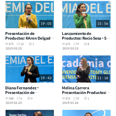
19 : 05
15 : 56
Presentación de
Lanzamiento de
Productos: KAren Delgado
Productos: Rocio Sosa - SA
- SA 23 Marzo
23 Marzo
575
15
2
675
9
8
2019.03.23
2019.03.23
19 : 43
11 : 18
Diana Fernandez -
Melina Carrera
Presentación de
Presentación Productos:
productos: SA 23 Feb 2019
SA 26 Enero 2019
368
6
0
524
8
1
2019.02.23
2019.01.26