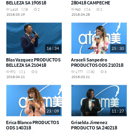
BELLEZA SA 190518
280418 CAMPECHE
1,615
8
2
960
4
2
2018.05.19
2018.04.28
16 : 34
25 : 30
Blas Vazquez PRODUCTOS
Araceli Sanpedro
BELLEZA SA 210418
PRODUCTOS ODS 210318
972
1
0
1,777
32
3
2018.04.21
2018.03.21
23 : 09
11 : 27
Erica Blanco PRODUCTOS
Griselda Jimenez
ODS 140318
PRODUCTO SA 240218