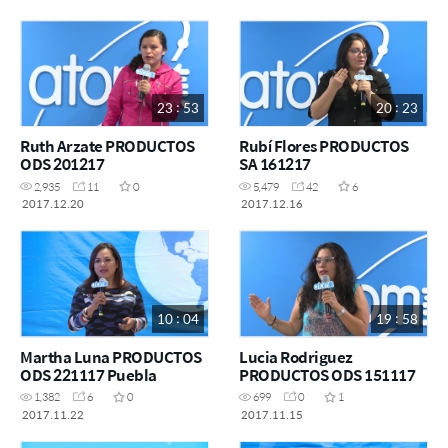
23 : 53
20 : 23
Ruth Arzate PRODUCTOS
Rubí Flores PRODUCTOS
ODS 201217
SA 161217
2,935
11
0
5,479
42
6
2017.12.20
2017.12.16
10 : 04
19 : 58
Martha Luna PRODUCTOS
Lucia Rodriguez
ODS 221117 Puebla
PRODUCTOS ODS 151117
1,382
6
0
699
0
1
2017.11.22
2017.11.15