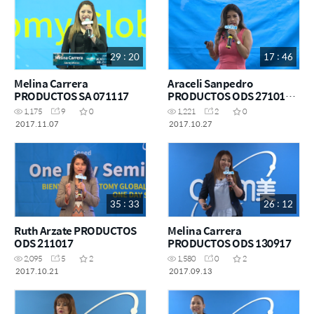
29 : 20
17 : 46
Melina Carrera
Araceli Sanpedro
PRODUCTOS SA 071117
PRODUCTOS ODS 271017
Pebla
1,175
9
0
1,221
2
0
2017.11.07
2017.10.27
35 : 33
26 : 12
Ruth Arzate PRODUCTOS
Melina Carrera
ODS 211017
PRODUCTOS ODS 130917
2,095
5
2
1,580
0
2
2017.10.21
2017.09.13