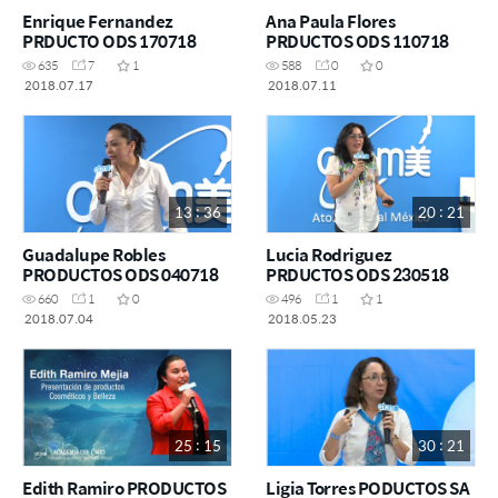
Enrique Fernandez
Ana Paula Flores
PRDUCTO ODS 170718
PRDUCTOS ODS 110718
635
7
1
588
0
0
2018.07.17
2018.07.11
13 : 36
20 : 21
Guadalupe Robles
Lucia Rodriguez
PRODUCTOS ODS 040718
PRDUCTOS ODS 230518
660
1
0
496
1
1
2018.07.04
2018.05.23
25 : 15
30 : 21
Edith Ramiro PRODUCTOS
Ligia Torres PODUCTOS SA