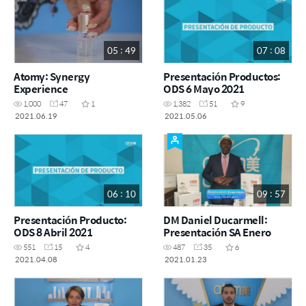
05 : 49
07 : 08
Atomy: Synergy
Presentación Productos:
Experience
ODS 6 Mayo 2021
1,000
47
1
1,382
51
9
2021.06.19
2021.05.06
06 : 10
09 : 57
Presentación Producto:
DM Daniel Ducarmell:
ODS 8 Abril 2021
Presentación SA Enero
551
15
4
487
35
6
2021.04.08
2021.01.23