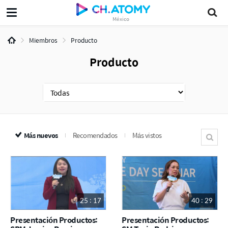
México
Miembros
Producto
Producto
Más nuevos
Recomendados
Más vistos
25 : 17
40 : 29
Presentación Productos:
Presentación Productos: