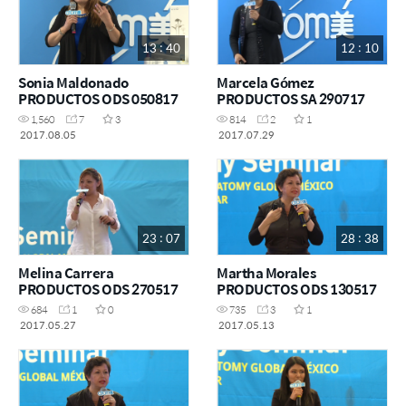
13 : 40
12 : 10
Sonia Maldonado
Marcela Gómez
PRODUCTOS ODS 050817
PRODUCTOS SA 290717
1,560
7
3
814
2
1
2017.08.05
2017.07.29
23 : 07
28 : 38
Melina Carrera
Martha Morales
PRODUCTOS ODS 270517
PRODUCTOS ODS 130517
684
1
0
735
3
1
2017.05.27
2017.05.13