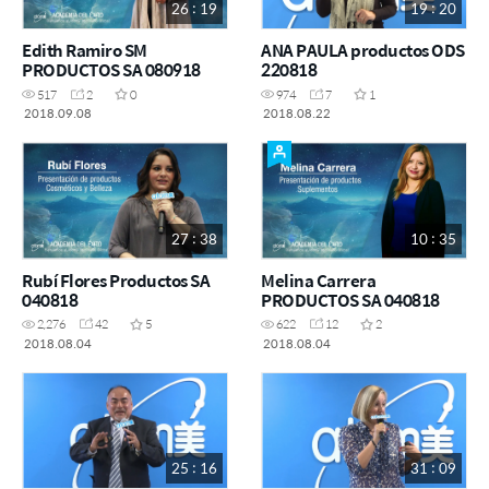
26 : 19
19 : 20
Edith Ramiro SM
ANA PAULA productos ODS
PRODUCTOS SA 080918
220818
517
2
0
974
7
1
2018.09.08
2018.08.22
27 : 38
10 : 35
Rubí Flores Productos SA
Melina Carrera
040818
PRODUCTOS SA 040818
2,276
42
5
622
12
2
2018.08.04
2018.08.04
25 : 16
31 : 09