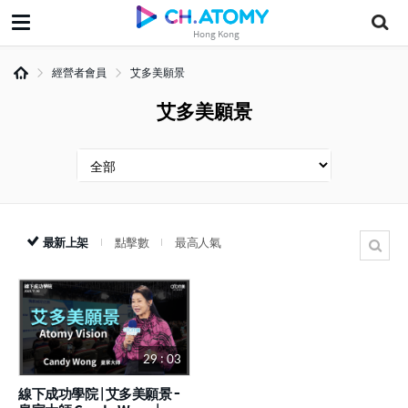
Hong Kong
經營者會員
艾多美願景
艾多美願景
最新上架
點擊數
最高人氣
29 : 03
線下成功學院 | 艾多美願景 -