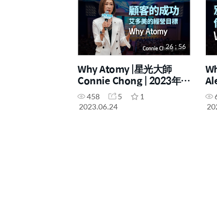
26 : 56
Why Atomy |星光大師
W
Connie Chong | 2023年6
Al
月24日 香港線下成功學院
日
458
5
1
2023.06.24
20