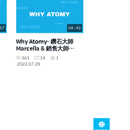
 57
04 : 43
Why Atomy- 鑽石大師
Marcella & 銷售大師
Jennie
363
14
1
2022.07.28