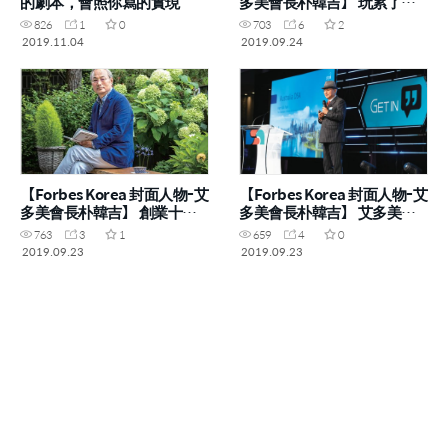
的劇本，會照你寫的實現
多美會長朴韓吉】 玩累了再
工作吧
826
1
0
703
6
2
2019.11.04
2019.09.24
【Forbes Korea 封面人物-艾
【Forbes Korea 封面人物-艾
多美會長朴韓吉】 創業十
多美會長朴韓吉】 艾多美看
年，開啟營業額一兆韓元時代
見「大商機」
763
3
1
659
4
0
2019.09.23
2019.09.23