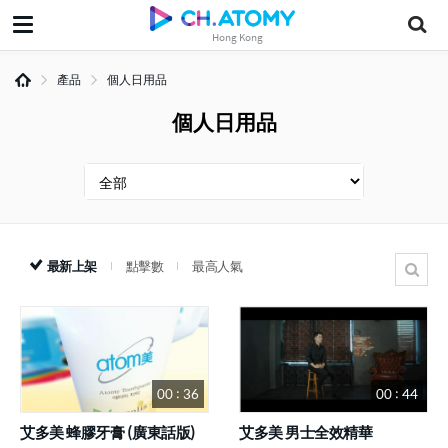
Hong Kong
產品
個人日用品
個人日用品
最新上架
點擊數
最高人氣
00 : 36
00 : 44
艾多美 蜂膠牙膏 (廣東話版)
艾多美 男士全效精華