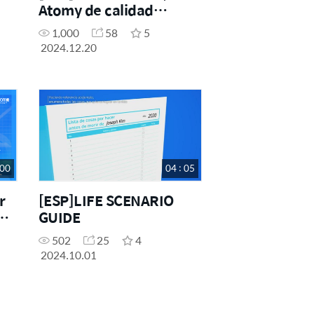
Atomy de calidad
absoluta y precio
1,000
58
5
absoluto, conviértete en
2024.12.20
usuario primero
 00
04 : 05
r
[ESP]LIFE SCENARIO
mi
GUIDE
502
25
4
2024.10.01