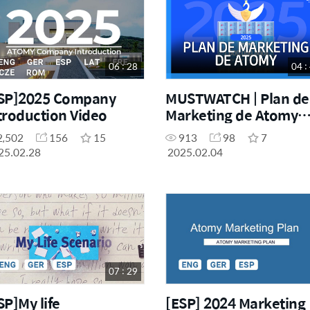
06 : 28
04 :
SP]2025 Company
MUSTWATCH | Plan de
troduction Video
Marketing de Atomy
Versión 2025
2,502
156
15
913
98
7
25.02.28
2025.02.04
07 : 29
SP]My life
[ESP] 2024 Marketing