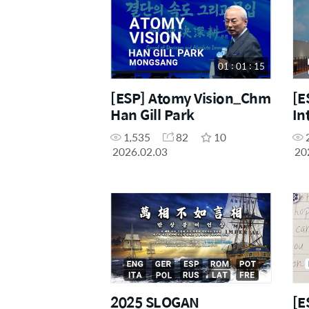
01 : 01 : 15
[ESP] Atomy Vision_Chm
[E
Han Gill Park
In
1,535
82
10
2026.02.03
20
2025 SLOGAN
[E