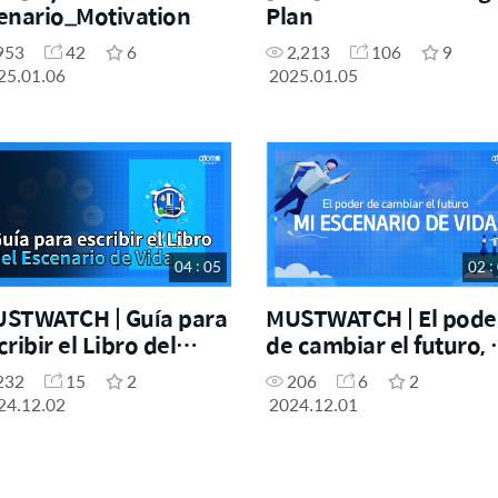
enario_Motivation
Plan
953
42
6
2,213
106
9
25.01.06
2025.01.05
04 : 05
02 :
STWATCH | Guía para
MUSTWATCH | El pode
cribir el Libro del
de cambiar el futuro, 
cenario de Vida
Escenario de Vida
232
15
2
206
6
2
24.12.02
2024.12.01