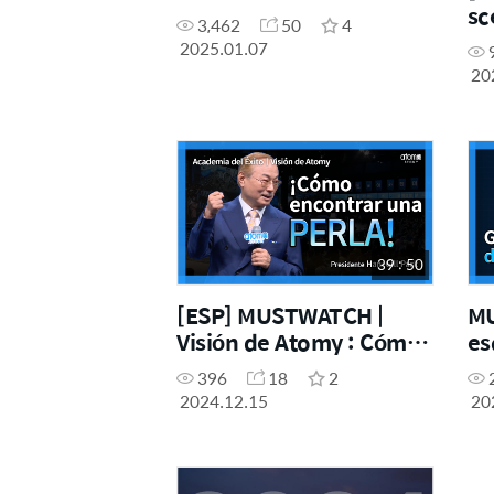
sc
3,462
50
4
2025.01.07
20
39 : 50
[ESP] MUSTWATCH |
MU
Visión de Atomy : Cómo
es
encontrar una perla
Es
396
18
2
2024.12.15
20