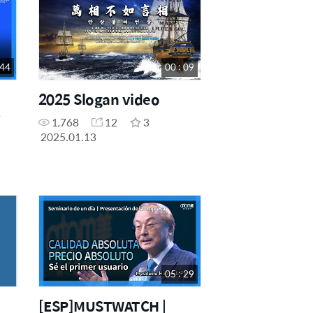
 44
00 : 09
2025 Slogan video
1,768
12
3
2025.01.13
05 : 29
[ESP]MUSTWATCH |