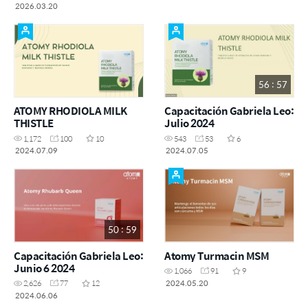
2026.03.20
56 : 57
ATOMY RHODIOLA MILK
Capacitación Gabriela Leo:
THISTLE
Julio 2024
1,172
100
10
543
53
6
2024.07.09
2024.07.05
50 : 59
Capacitación Gabriela Leo:
Atomy Turmacin MSM
Junio 6 2024
1,066
91
9
2024.05.20
2,626
77
12
2024.06.06