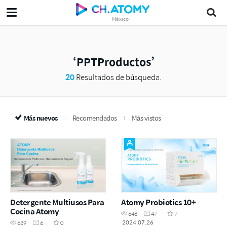
México
PPTProductos
20
Resultados de búsqueda.
Más nuevos
Recomendados
Más vistos
Detergente Multiusos Para
Atomy Probiotics 10+
Cocina Atomy
648
47
7
2024.07.26
639
6
0