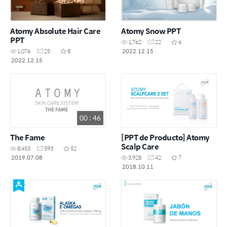
Atomy Absolute Hair Care
Atomy Snow PPT
PPT
1,762
22
6
2022.12.15
1,076
25
8
2022.12.15
00 : 46
The Fame
[PPT de Producto] Atomy
Scalp Care
8,453
593
52
2019.07.08
3,928
42
7
2018.10.11