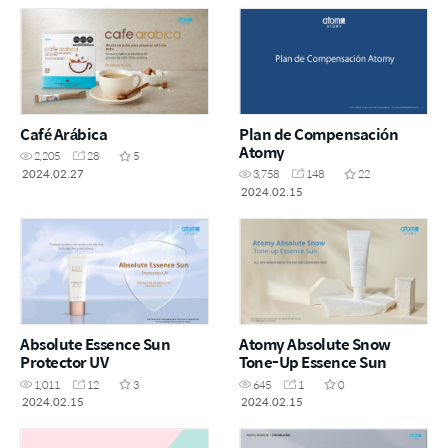
Café Arábica
Plan de Compensación
Atomy
2,205
28
5
2024.02.27
3,758
148
22
2024.02.15
Absolute Essence Sun
Atomy Absolute Snow
Protector UV
Tone-Up Essence Sun
1,011
12
3
645
1
0
2024.02.15
2024.02.15