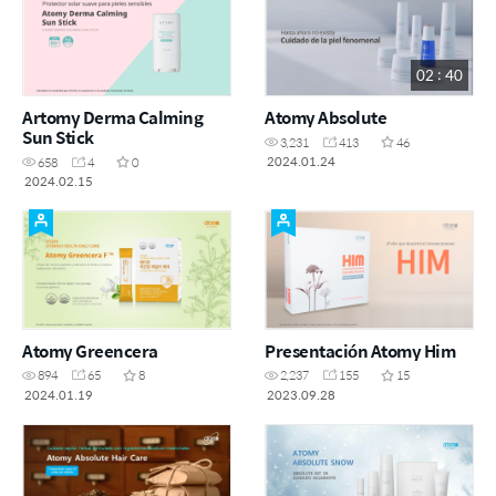
02 : 40
Artomy Derma Calming
Atomy Absolute
Sun Stick
3,231
413
46
2024.01.24
658
4
0
2024.02.15
Atomy Greencera
Presentación Atomy Him
894
65
8
2,237
155
15
2024.01.19
2023.09.28