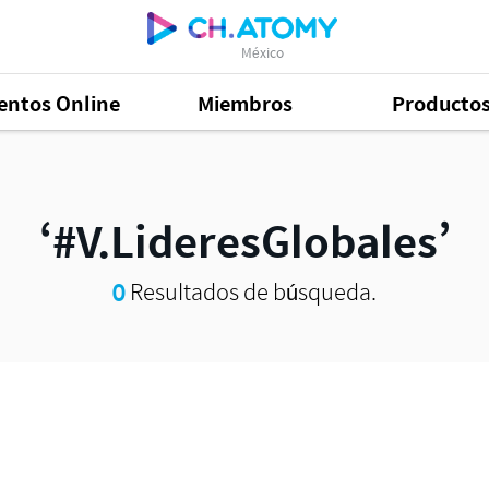
México
entos Online
Miembros
Producto
#V.LideresGlobales
0
Resultados de búsqueda.