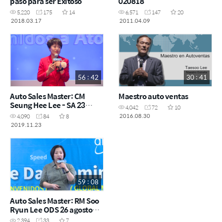
paso para ser Exitoso
020818
5,220
175
14
6,571
147
20
2018.03.17
2011.04.09
56 : 42
30 : 41
Auto Sales Master: CM
Maestro auto ventas
Seung Hee Lee - SA 23
4,042
72
10
noviembre CDMX
2016.08.30
4,090
84
8
2019.11.23
59 : 08
Auto Sales Master: RM Soo
Ryun Lee ODS 26 agosto
2019 Puebla
2,394
33
7