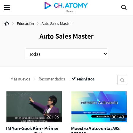
México
Educación
Auto Sales Master
Auto Sales Master
Más nuevos
Recomendados
Más vistos
26 : 36
30 : 43
IM Yun-Sook Kim - Primer
Maestro Autoventas WS