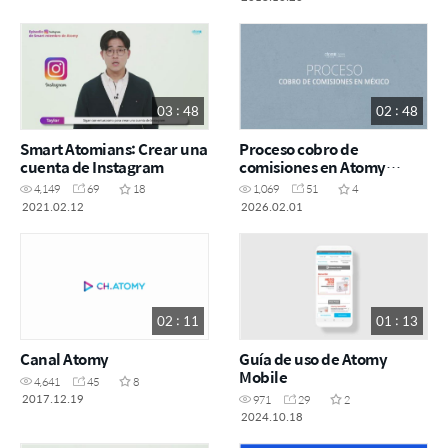
03 : 48
02 : 48
Smart Atomians: Crear una
Proceso cobro de
cuenta de Instagram
comisiones en Atomy
México
4,149
69
18
1,069
51
4
2021.02.12
2026.02.01
02 : 11
01 : 13
Canal Atomy
Guía de uso de Atomy
Mobile
4,641
45
8
2017.12.19
971
29
2
2024.10.18