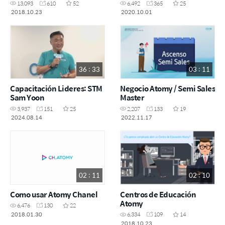
13,093
610
52
6,492
365
25
2018.10.23
2020.10.01
36 : 33
03 : 11
Capacitación Lideres: STM
Negocio Atomy / Semi Sales
Sam Yoon
Master
3,937
151
25
2,207
133
19
2024.08.14
2022.11.17
02 : 11
02 : 10
Como usar Atomy Chanel
Centros de Educación
Atomy
6,476
130
22
2018.01.30
6,334
109
14
2018.10.23