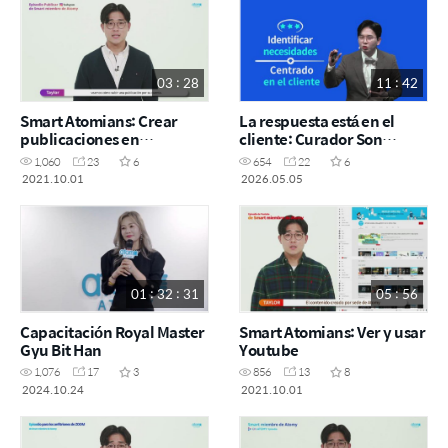
03 : 28
11 : 42
Smart Atomians: Crear
La respuesta está en el
publicaciones en
cliente: Curador Son
Instagram
SejonG
1,060
23
6
654
22
6
2021.10.01
2026.05.05
01 : 32 : 31
05 : 56
Capacitación Royal Master
Smart Atomians: Ver y usar
Gyu Bit Han
Youtube
1,076
17
3
856
13
8
2024.10.24
2021.10.01