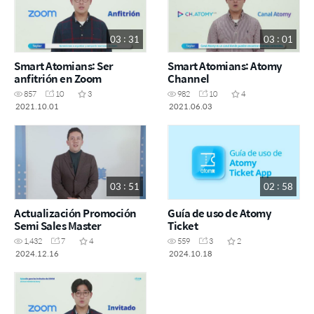
03 : 31
03 : 01
Smart Atomians: Ser
Smart Atomians: Atomy
anfitrión en Zoom
Channel
857
10
3
982
10
4
2021.10.01
2021.06.03
03 : 51
02 : 58
Actualización Promoción
Guía de uso de Atomy
Semi Sales Master
Ticket
1,432
7
4
559
3
2
2024.12.16
2024.10.18