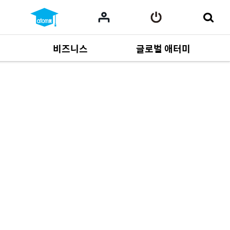
비즈니스
글로벌 애터미
사업 자료
165
Multi-language
551