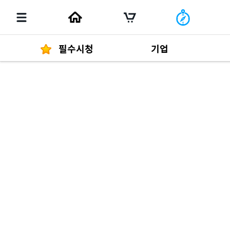
필수시청
기업
경영자 메세지
292
발행물