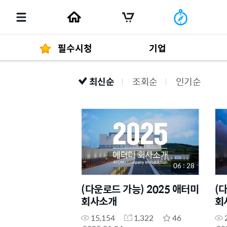
필수시청
기업
최신순
조회순
인기순
경영자 메세지
292
발행물
06 : 28
(다운로드 가능) 2025 애터미
(
회사소개
회
15,154
1,322
46