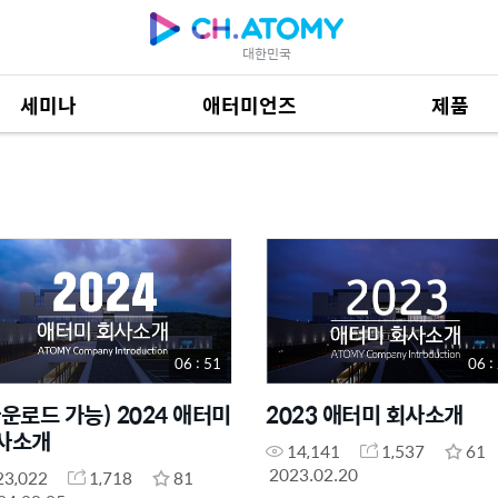
대한민국
세미나
애터미언즈
제품
제품 자료
684
06 : 51
06 :
다운로드 가능) 2024 애터미
2023 애터미 회사소개
사소개
14,141
1,537
61
2023.02.20
23,022
1,718
81