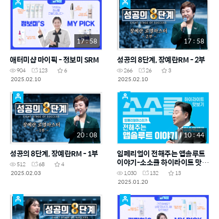
17 : 58
17 : 58
애터미샵 마이픽 - 정보미 SRM
성공의 8단계, 장예란RM - 2부
904
123
6
266
26
3
2025.02.10
2025.02.10
20 : 08
10 : 44
성공의 8단계, 장예란RM - 1부
임페리얼이 전해주는 앱솔루트
이야기-소소클 하이라이트 맛보
512
68
4
기
2025.02.03
1,030
132
13
2025.01.20