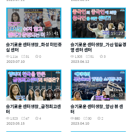
15 : 41
15 : 27
슬기로운 센터생활_화성 미인중
슬기로운 센터생활_가산 믿음경
심 센터
영 센터 센터
1,116
31
0
1,305
51
3
2023.07.10
2023.06.12
18 : 47
16 : 57
슬기로운 센터생활_금정최고센
슬기로운 센터생활_양산 뷰 센
터
터
1,523
67
4
880
30
2
2023.05.15
2023.04.10