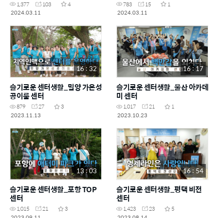
1,377
103
4
783
15
1
2024.03.11
2024.03.11
16 : 32
16 : 17
슬기로운 센터생활_밀양 가온성
슬기로운 센터생활_울산 아카데
공이룸 센터
미 센터
879
27
3
1,017
21
1
2023.11.13
2023.10.23
13 : 03
16 : 54
슬기로운 센터생활_포항 TOP
슬기로운 센터생활_평택 비전
센터
센터
1,015
21
3
1,423
23
5
2023.09.11
2023.08.14