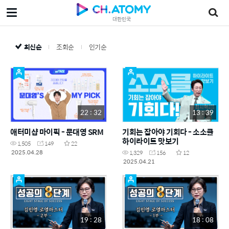
대한민국
최신순
조회순
인기순
22 : 32
13 : 39
애터미샵 마이픽 - 문대영 SRM
기회는 잡아야 기회다 - 소소클
하이라이트 맛보기
1,505
149
22
2025.04.28
1,329
156
12
2025.04.21
19 : 28
18 : 08