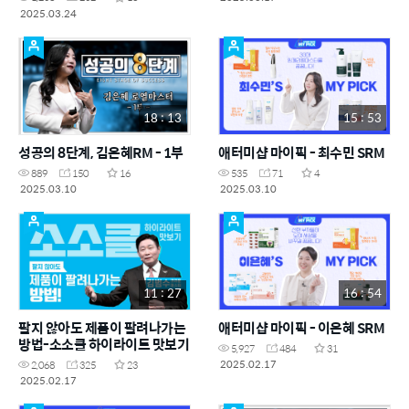
2025.03.24
18 : 13
15 : 53
성공의 8단계, 김은혜RM - 1부
애터미샵 마이픽 - 최수민 SRM
889
150
16
535
71
4
2025.03.10
2025.03.10
11 : 27
16 : 54
팔지 않아도 제품이 팔려나가는
애터미샵 마이픽 - 이은혜 SRM
방법-소소클 하이라이트 맛보기
5,927
484
31
2025.02.17
2,068
325
23
2025.02.17