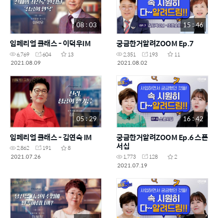
08 : 03
15 : 46
임페리얼 클래스 - 이덕우IM
궁금한거알려ZOOM Ep.7
6,769
604
13
2,351
193
11
2021.08.09
2021.08.02
05 : 29
16 : 42
임페리얼 클래스 - 김연숙 IM
궁금한거알려ZOOM Ep.6 스폰
서십
2,862
191
8
2021.07.26
1,773
128
2
2021.07.19