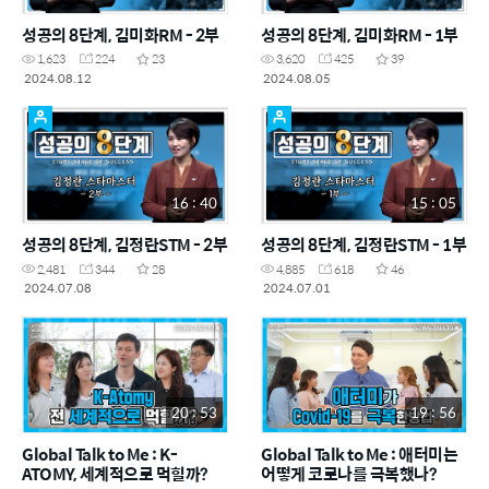
성공의 8단계, 김미화RM - 2부
성공의 8단계, 김미화RM - 1부
1,623
224
23
3,620
425
39
2024.08.12
2024.08.05
16 : 40
15 : 05
성공의 8단계, 김정란STM - 2부
성공의 8단계, 김정란STM - 1부
2,481
344
28
4,885
618
46
2024.07.08
2024.07.01
20 : 53
19 : 56
Global Talk to Me : K-
Global Talk to Me : 애터미는
ATOMY, 세계적으로 먹힐까?
어떻게 코로나를 극복했나?