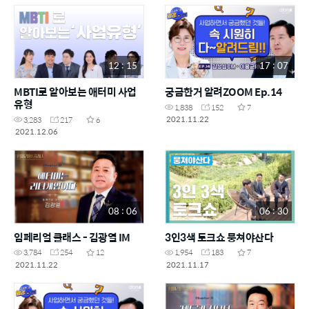
12 : 15
17 : 07
MBTI로 알아보는 애터미 사업
궁금한거 알려ZOOM Ep.14
유형
1,838
152
7
2021.11.22
3,283
217
6
2021.12.06
08 : 06
06 : 30
임페리얼 클래스 - 김광열 IM
3인3색 토크쇼 뭉쳐야산다
3,784
254
12
1,954
183
7
2021.11.22
2021.11.17