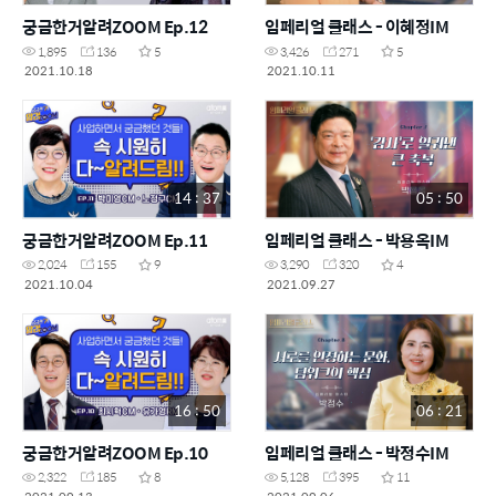
궁금한거알려ZOOM Ep.12
임페리얼 클래스 - 이혜정IM
1,895
136
5
3,426
271
5
2021.10.18
2021.10.11
14 : 37
05 : 50
궁금한거알려ZOOM Ep.11
임페리얼 클래스 - 박용옥IM
2,024
155
9
3,290
320
4
2021.10.04
2021.09.27
16 : 50
06 : 21
궁금한거알려ZOOM Ep.10
임페리얼 클래스 - 박정수IM
2,322
185
8
5,128
395
11