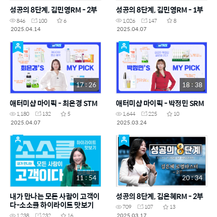
성공의 8단계, 김민영RM - 2부
성공의 8단계, 김민영RM - 1부
846
100
6
1,026
147
8
2025.04.14
2025.04.07
17 : 26
18 : 38
애터미샵 마이픽 - 최은경 STM
애터미샵 마이픽 - 박정민 SRM
1,180
132
5
1,644
225
10
2025.04.07
2025.03.24
11 : 54
20 : 34
내가 만나는 모든 사람이 고객이
성공의 8단계, 김은혜RM - 2부
다-소소클 하이라이트 맛보기
709
107
13
2025.03.17
1,238
232
16