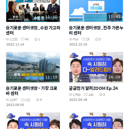
11 : 10
11 : 43
슬기로운 센터생활_수원 가고파
슬기로운 센터생활_전주 가온누
센터
리 센터
1,220
40
1
916
25
0
2022.11.14
2022.10.10
11 : 19
14 : 09
슬기로운 센터생활 - 기장 크로
궁금한거 알려ZOOM Ep.24
바 센터
2,930
140
5
2022.04.18
2,097
122
9
2022.09.05