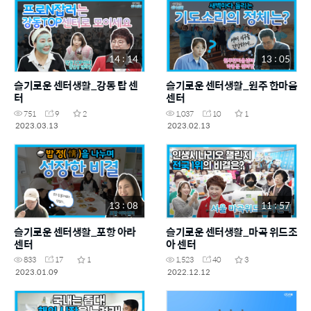
14 : 14
13 : 05
슬기로운 센터생활_강동 탑 센
슬기로운 센터생활_원주 한마음
터
센터
751
9
2
1,037
10
1
2023.03.13
2023.02.13
13 : 08
11 : 57
슬기로운 센터생활_포항 아라
슬기로운 센터생활_마곡 위드조
센터
아 센터
833
17
1
1,523
40
3
2023.01.09
2022.12.12